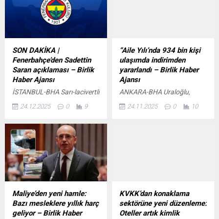
SON DAKİKA |
“Aile Yılı’nda 934 bin kişi
Fenerbahçe’den Sadettin
ulaşımda indirimden
Saran açıklaması – Birlik
yararlandı – Birlik Haber
Haber Ajansı
Ajansı
İSTANBUL-BHA Sarı-lacivertli
ANKARA-BHA Uraloğlu,
kulüpten yapılan yazılı
TCDD Taşımacılık tarafından
24.12.2025
0
9
24.11.2025
0
10
açıklamada, Sadettin
8 Mart 2025’ten itibaren
Saran’ın bu akşam
aileler ve yeni evli çiftlere
Fenerbahçe Başkanlık
yönelik indirimlerin hayata
Makamı’ndan gözaltına
geçirildiğini hatırlattı.
alındığı belirtilerek, sürecin
Açıklamaya göre: Türkiye,
hukuk devleti ilkeleri
COP31 ile küresel iklim
çerçevesinde devam ettiği
gündeminin odak noktası
vurgulandı. Kulüp
olacak İçeriği Görüntüle
açıklamasında şu ifadelere
Anne, baba, çocukların yanı
Maliye’den yeni hamle:
KVKK’dan konaklama
yer verildi: Başkanımız Sayın
sıra anneanne, babaanne ve
Bazı mesleklere yıllık harç
sektörüne yeni düzenleme:
Sadettin Saran, bu akşam İl
dedeler de birlikte seyahat
geliyor – Birlik Haber
Oteller artık kimlik