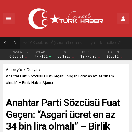
YÖK açıkladı: Öğrenci affından kimler yararlanabilecek?
GRAM ALTIN
DOLAR
EURO
BIST 100
BITCOIN
6.659,91
47,7162
55,1827
13.779,39
$65012
Anasayfa
Dünya
Anahtar Parti Sözcüsü Fuat Geçen: “Asgari ücret en az 34 bin lira
olmalı” – Birlik Haber Ajansı
Anahtar Parti Sözcüsü Fuat
Geçen: “Asgari ücret en az
34 bin lira olmalı” – Birlik