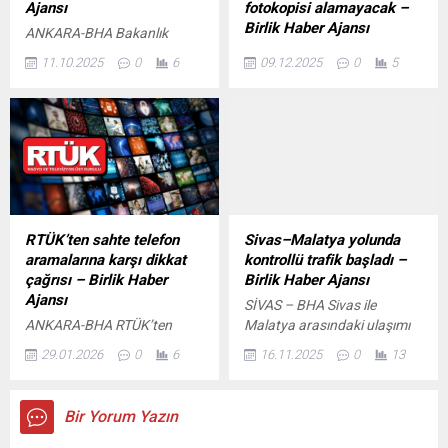
Jandarma Komutanlığı
ettiklerinde %15 indirimden
Ajansı
fotokopisi alamayacak –
tarafından, devam eden
faydalanabiliyor. En az...
Birlik Haber Ajansı
ANKARA-BHA Bakanlık
soruşturma kapsamında
verilerine göre söz konusu
ANKARA-BHA Bakan Kurum:
Fenerbahçe Başkanlık
11.10.2025
0
6
09.12.2025
0
5
mesleklerdeki gelir beyanları
“Asrın inşasıyla Hatay
Makamı’ndan gözaltına
dikkat çekici biçimde düşük.
yeniden çiçek açıyor” İçeriği
alınmıştır....
2024 yılında doktorların aylık
Görüntüle Kurul, oteller
ortalama brüt gelir beyanı 61
tarafından kimlik fotokopisi
bin 31 TL, kuyumcuların 42
alınmasına yönelik
bin 360 TL, galericilerin 7 bin
şikâyetlerin artması üzerine
842 TL, emlakçıların ise
sektöre yönelik kapsamlı bir
sadece 5 bin 226 TL olarak
inceleme yürüttü. Yapılan
kayıtlara geçti. Yeni
değerlendirmede, konaklama
RTÜK’ten sahte telefon
Sivas–Malatya yolunda
düzenlemenin yürürlüğe
tesislerinin Kimlik Bildirme
aramalarına karşı dikkat
kontrollü trafik başladı –
girmesiyle, 13...
Kanunu ve ilgili yönetmelikler
çağrısı – Birlik Haber
Birlik Haber Ajansı
gereğince misafirlerin kimlik
Ajansı
SİVAS – BHA Sivas ile
bilgilerinin sisteme
ANKARA-BHA RTÜK’ten
Malatya arasındaki ulaşımı
kaydedilmesinin yasal bir
yapılan açıklamada, son
sağlayan Sivas–Malatya
yükümlülük olduğu, ancak
29.01.2026
0
6
16.11.2025
0
13
günlerde bazı radyo ve
kara yolu, kar ve tipi
bunun kimlik...
televizyon yayıncılarının,
nedeniyle dün kapatılmasının
RTÜK Başkanı Mehmet
ardından bu sabah 06.30
Bir Yorum Yazın
Daniş’in adı kullanılarak
itibarıyla kontrollü olarak
telefonla arandığının tespit
yeniden ulaşıma açıldı.