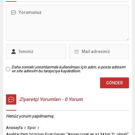
edildiği belirtildi. Bu
Sivas’ın Kangal ilçesi ile
aramalarda “yardım”, “bağış”
Malatya’nın Hekimhan ilçesi
ya da farklı gerekçeler öne
arasında etkili olan yoğun
sürülerek maddi taleplerde
kar yağışı ve tipi, bölgede
bulunulduğu ifade edildi.
ulaşımı olumsuz etkilemiş;
Ocak ayı doğum yardımı
kara yolu güvenlik...
ödemeleri annelerin
hesaplarına yatırıldı İçeriği
Görüntüle “Asla itibar
edilmemeli”...
Daha sonraki yorumlarımda kullanılması için adım, e-posta adresim
ve site adresim bu tarayıcıya kaydedilsin.
Ziyaretçi Yorumları - 0 Yorum
Henüz yorum yapılmamış.
Anasayfa
Spor
Anahtar Parti Sözcüsü Fuat Geçen: “Asgari ücret en az 34 bin TL olmalı”