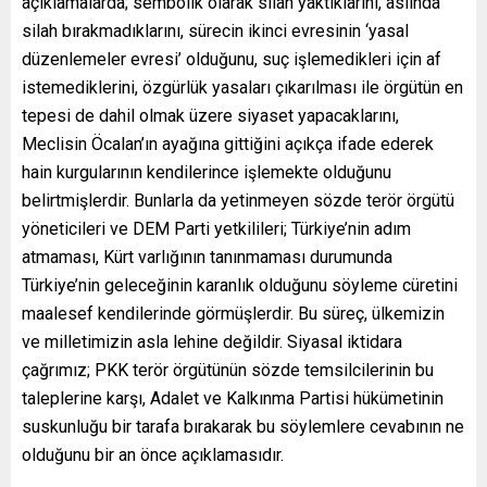
açıklamalarda; sembolik olarak silah yaktıklarını, aslında
silah bırakmadıklarını, sürecin ikinci evresinin ‘yasal
düzenlemeler evresi’ olduğunu, suç işlemedikleri için af
istemediklerini, özgürlük yasaları çıkarılması ile örgütün en
tepesi de dahil olmak üzere siyaset yapacaklarını,
Meclisin Öcalan’ın ayağına gittiğini açıkça ifade ederek
hain kurgularının kendilerince işlemekte olduğunu
belirtmişlerdir. Bunlarla da yetinmeyen sözde terör örgütü
yöneticileri ve DEM Parti yetkilileri; Türkiye’nin adım
atmaması, Kürt varlığının tanınmaması durumunda
Türkiye’nin geleceğinin karanlık olduğunu söyleme cüretini
maalesef kendilerinde görmüşlerdir. Bu süreç, ülkemizin
ve milletimizin asla lehine değildir. Siyasal iktidara
çağrımız; PKK terör örgütünün sözde temsilcilerinin bu
taleplerine karşı, Adalet ve Kalkınma Partisi hükümetinin
suskunluğu bir tarafa bırakarak bu söylemlere cevabının ne
olduğunu bir an önce açıklamasıdır.