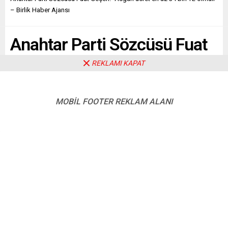
– Birlik Haber Ajansı
Anahtar Parti Sözcüsü Fuat
Geçen: “Asgari ücret en az
REKLAMI KAPAT
34 bin TL olmalı” – Birlik
Haber Ajansı
MOBİL FOOTER REKLAM ALANI
Paylaş
Tweetle
Gönder
ABONE OL