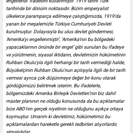
engellendi’ ifadesini kullanmıştır. 1919 tarihi Türk
tarihinde bir dönüm noktasıdır. Bizim emperyalist
ülkelerce paramparça edilmeye çalıştığımızda, 1919’da
yanan bir meşalemizle Türkiye Cumhuriyeti Devleti
kurulmuştur. Dolayısıyla bu ulus devlet göndermesi,
‘Amerika’yı engellenmiştir’, ‘Amerika’nın bu bölgedeki
yapacaklarının önünde bir engel’ gibi sunulan bu ifadeye
ve yürütmenin, siyasal iktidarın, devletimizin hükümetinin
Ruhban Okulu’yla ilgili herhangi bir tarih vermediği halde,
Büyükelçinin Ruhban Okulu’nun açılışıyla ilgili de bir tarih
vermesi ayrıca çok düşünmeye değer bir konu olarak
gördüğümüzü belirtmek isterim. Bu ifadelerle,
bölgemizdeki Amerika Birleşik Devletleri’nin biz dahil
master planının ne olduğu konusunda da bu açıklamalar
bize ABD’nin gerçek niyetinin ne olduğunu açıkça ortaya
koymuştur. Umarım ki devletimiz, hükümetimiz bu
açıklamalardan hareketle gerekli tedbirleri alıyorlardır,
almalıdırlar.