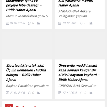
hükümlüler için 288
kişi yakalandı – Birlik
Erdoğan, “Türkiye’nin kararlı
üzerine çıkarak en pahalı
projeye hibe desteği –
Haber Ajansı
iradesi Avrupa Birliği
şehirler arasında yer aldı. Bu
Birlik Haber Ajansı
ANKARA-BHA Ankara
nezdinde hak ettiği karşılığı
şehirlerde ne pahalı?
Memur ve emeklilerin gözü 5
Valiliğinden yapılan
bulursa...
Bölgedeki yüksek...
Ocak’ta açıklanacak
açıklamaya göre, 12-18
04.01.2026
0
19.12.2025
0
enflasyon verilerinde İçeriği
Aralık tarihleri arasında
Görüntüle ANKARA – BHA
aranan şüphelilerin
Çalışma ve Sosyal Güvenlik
yakalanmasına yönelik il
Bakanı Vedat Işıkhan, sosyal
genelinde kapsamlı
medya hesabından yaptığı
çalışmalar yürütüldü.
açıklamada, engelli ve eski
Emniyet ve jandarma
hükümlü vatandaşların
ekiplerinin
istihdamını artırmaya yönelik
koordinasyonunda
çalışmaların sürdüğünü
gerçekleştirilen
Sigortacılıkta ortak akıl:
Giresun’da maddi hasarlı
belirtti. Işıkhan, kendi işini
operasyonlarda çok sayıda
Üç ilin komiteleri ITSO’da
kaza sonrası kavga: Bir
kurma, mesleki eğitim, işe
hükümlü ve şüpheli gözaltına
buluştu – Birlik Haber
sürücü hayatını kaybetti –
uyum projeleri, destekli
alındı. 32 ilde DEAŞ
Ajansı
Birlik Haber Ajansı
istihdam ve korumalı...
operasyonu: 170 şüpheli
Başkan Parlak’tan çocuklara
GİRESUN-BHA Giresun’un
yakalandı İçeriği Görüntüle
yarıyıl sürprizi İçeriği
Keşap ilçesinde maddi
Yapılan çalışmalarda, 20 yıl
22.01.2026
0
17.11.2025
0
Görüntüle Isparta Ticaret ve
hasarlı bir trafik kazası
ve üzeri hapis cezası...
Sanayi Odası (ITSO)
sonrasında sürücüler
Gayrimenkul, Finans ve
arasında çıkan kavga ölümle