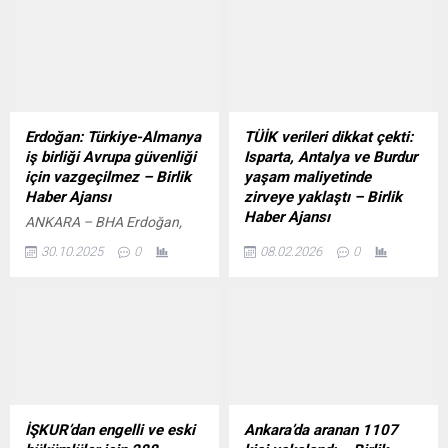
Erdoğan: Türkiye-Almanya
TÜİK verileri dikkat çekti:
iş birliği Avrupa güvenliği
Isparta, Antalya ve Burdur
için vazgeçilmez – Birlik
yaşam maliyetinde
Haber Ajansı
zirveye yaklaştı – Birlik
Haber Ajansı
ANKARA – BHA Erdoğan,
Merz’in Şansölye sıfatıyla
ISPARTA – BHA Türkiye
30.10.2025
0
08.02.2026
0
Türkiye’ye gerçekleştirdiği ilk
İstatistik Kurumu (TÜİK)
resmi ziyaretten duyduğu
tarafından yayımlanan
memnuniyeti dile getirerek,
güncel veriler, şehirler
“İki yakın NATO müttefiki
arasındaki yaşam maliyeti
olarak ortak çıkarlarımız
farklarını bir kez daha gözler
doğrultusunda ikili
önüne serdi. Açıklanan fiyat
ilişkilerimizi ve uluslararası
düzeyi endeksine göre
meseleleri ele aldık” dedi.
Antalya, Isparta ve
Türkiye’nin Avrupa Birliği’ne
Burdur’un yer aldığı bölge,
İŞKUR’dan engelli ve eski
Ankara’da aranan 1107
tam üyelik sürecine değinen
Türkiye ortalamasının