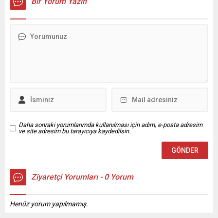
Bir Yorum Yazın
Sigorta Faaliyetleri Meslek
sonuçlandı. Olay, Fındıklı
Komitesinin
Mahallesi Sahil Yolu Karakoç
organizasyonunda; Antalya
kavşağında meydana geldi.
ve Burdur Ticaret ve Sanayi
61 ADL 995 plakalı aracın
Odalarının katılımıyla
sürücüsü İ.İ. ile 28 ADE 196
Birleştirilmiş Komite
plakalı aracın sürücüsü
Toplantısı düzenlendi. ITSO
Abdullah Coşkun arasında
ev sahipliğinde
kazanın ardından tartışma
gerçekleştirilen toplantıya;
çıktı. Tartışmanın kavgaya
Isparta Uygulamalı Bilimler
dönüşmesi üzerine...
Üniversitesi Rektörü Prof. Dr.
Yılmaz Çatal, ITSO Yönetim
Kurulu...
Daha sonraki yorumlarımda kullanılması için adım, e-posta adresim
ve site adresim bu tarayıcıya kaydedilsin.
Ziyaretçi Yorumları - 0 Yorum
Henüz yorum yapılmamış.