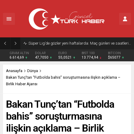
Süper Lig’de gözler yeni haftalarda: Maç günleri ve saatleri belli oldu
GRAM ALTIN
DOLAR
EURO
BIST 100
BITCOIN
6.614,69
47,7050
55,0521
13.774,94
$65077
Anasayfa
Dünya
Bakan Tunç’tan “Futbolda bahis” soruşturmasına ilişkin açıklama –
Birlik Haber Ajansı
Bakan Tunç’tan “Futbolda
bahis” soruşturmasına
ilişkin açıklama – Birlik