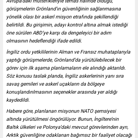
Avrupa’daki müttefikleriyle temas halinde olduğu,
görüşmelerin Grönland’ın güvenliğinin sağlanmasına
yönelik olası bir askerî misyon etrafında şekillendiği
belirtildi. Bu girişimin, adayı kontrol altına almak istediği
öne sürülen ABD’ye karşı da dengeleyici bir adım
olmasının hedeflendiği ifade edildi.
İngiliz ordu yetkililerinin Alman ve Fransız muhataplarıyla
yaptığı görüşmelerde, Grönland’da yürütülebilecek bir
görev için ilk aşama planlamaların ele alındığı aktarıldı.
Söz konusu taslak planda, İngiliz askerlerinin yanı sıra
savaş gemileri ve askerî uçakların da bölgeye
konuşlandırılmasının seçenekler arasında yer aldığı
kaydedildi.
Habere göre, planlanan misyonun NATO şemsiyesi
altında yürütülmesi öngörülüyor. Bunun, İngiltere’nin
Baltık ülkeleri ve Polonya’daki mevcut görevlerinden ayrı,
Arktik güvenliğine odaklanan bağımsız bir faaliyet olacağı