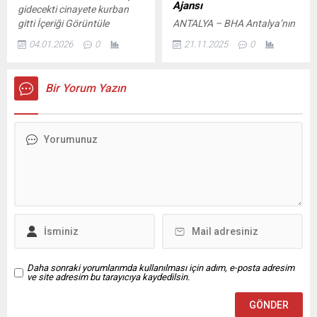
Sarıgül’ün üzerinde bulunan
olmaktan gurur duyuyoruz”
Ajansı
gidecekti cinayete kurban
sperm örneğinin, aynı
dedi. Trabzon Büyükşehir
gitti İçeriği Görüntüle
ANTALYA – BHA Antalya’nın
inşaatta ustabaşı olarak
Belediye Başkanı Ahmet
Antalya’nın Manavgat
Elmalı ilçesinde, yayla
çalışan Fatih...
Metin...
04.01.2026
0
21.11.2025
0
ilçesine bağlı Beşkonak
seracılığı yeni bir boyut
Mahallesi sınırlarında yer
kazanıyor. Geleneksel olarak
alan Çanakyaran Yaylası,
domates, biber ve salatalıkla
Bir Yorum Yazın
son günlerde etkili olan
anılan bölge tarımı, Yahya
soğuk hava dalgasının
Başkurt’un 100 dönümlük
ardından adeta buz kütlesine
modern serasında yetiştirilen
dönüştü. Hava sıcaklıklarının
kırmızı, sarı ve pembe güllerle
sıfırın altına düşmesiyle
çiçek fabrikasına dönüştü.
birlikte yaylada bulunan
Başta yüksek sıcaklık
ağaçlar, dere yatakları ve su
nedeniyle yazın karanfil
kaynakları dondu. Don
üretimi duraksayan Başkurt,
olayının...
serin yayla iklimine yatırım
yaparak...
Daha sonraki yorumlarımda kullanılması için adım, e-posta adresim
ve site adresim bu tarayıcıya kaydedilsin.