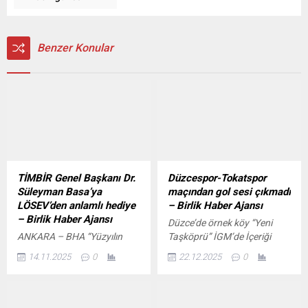
Benzer Konular
TİMBİR Genel Başkanı Dr.
Düzcespor-Tokatspor
Süleyman Basa’ya
maçından gol sesi çıkmadı
LÖSEV’den anlamlı hediye
– Birlik Haber Ajansı
– Birlik Haber Ajansı
Düzce’de örnek köy “Yeni
ANKARA – BHA “Yüzyılın
Taşköprü” İGM’de İçeriği
Konut Projesi” başvuruları
Görüntüle EROL
14.11.2025
0
22.12.2025
0
10 Kasım’da başlıyor İçeriği
TAYHAN/DÜZCE-BHA Düzce
Görüntüle LÖSEV sayesinde
Cam Düzcespor Gençlerle İlk
hastalığını yenerek yeniden
devreyi 7. sırada
hayata tutunan ve eğitimine
tamamladı.Bahis