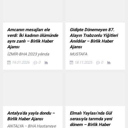
LÖSEV okulunda devam
soruşturmaları sonrası 12
eden Yiğit isimli çocuk, Dr.
futbolcusunun ceza alması
Basa için özel bir resim
üzerine gençlerle sahaya
hazırladı. Dr. Süleyman Basa,
çıkan Düzcespor, Tokat
aldığı bu hediyenin kendisi
Belediyespor
Amcanın mesajları ele
Gidipte Dönemeyen 87.
için büyük bir anlam
karşılaşmasında gol sesi
verdi: İki kadının ölümünde
Alayın Trabzonlu Yiğitleri
taşıdığını belirterek,
çıkmadı:0-0 2025-2026
aynı zanlı – Birlik Haber
Anıldılar – Birlik Haber
“Hayatımda aldığım...
sezonu TFF 3. Lig 3. Grup
Ajansı
Ajansı
15. hafta mücadelesinde
İZMİR-BHA 2023 yılında
MUSTAFA
Düzcespor, Tokat
Manisa’da çalıştığı inşaatta
ÖZCAN/TRABZON-BHA
Belediyespor ile...
19.01.2026
0
18.11.2025
0
ikinci kattan merdiven
Balkan Harbi sırasında 87.
boşluğuna düşerek hayatını
Alay bünyesinde yer alan
kaybeden iş güvenliği
Trabzon Gönüllüler
uzmanı Naile Büşra
Taburu’nun 511 şehidini
Sarıgül’ün (24) ölümü, ilk
anmak amacıyla düzenlenen
etapta “kalp krizi sonrası
‘Gidip de Dönmeyenler’ adlı
düşme” olarak kayıtlara
etkinliğe katılan Büyükşehir
geçmişti. Ancak dosyanın
Belediye Başkanı Ahmet
yeniden açılmasıyla ölümün
Metin Genç, “Trabzon, tarihi
Antalya’da yayla dondu –
Elmalı Yaylası’nda Gül
şüpheli olduğu
şanla, şerefle dolu bir
Birlik Haber Ajansı
serasıyla tarımda yeni
değerlendirildi. Raporda,
şehirdir. Bu şehrin evladı
dönem – Birlik Haber
ANTALYA – BHA Hastaneye