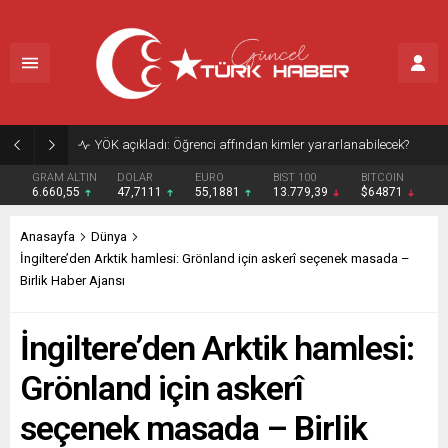
YÖK açıkladı: Öğrenci affından kimler yararlanabilecek?
GRAM ALTIN
DOLAR
EURO
BIST 100
BITCOIN
6.660,55
47,7111
55,1881
13.779,39
$64871
Anasayfa
Dünya
İngiltere’den Arktik hamlesi: Grönland için askerî seçenek masada –
Birlik Haber Ajansı
İngiltere’den Arktik hamlesi:
Grönland için askerî
seçenek masada – Birlik