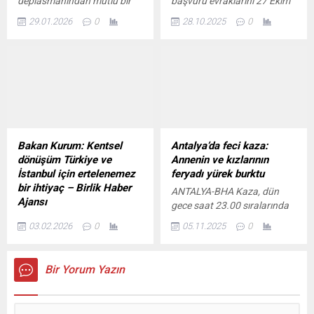
deplasmanından mutlu bir
başvuru evraklarını 27 Ekim
enflasyonun beklentilerin
doğrultusunda durmaksızın
sonuçla dönmek istiyoruz
– 31 Ekim 2025 tarihleri
üzerinde...
çalışma kararlılığını ifade
29.01.2026
0
28.10.2025
0
İçeriği Görüntüle ANKARA-
arasında teslim etmeleri
eden mesaj, forumun temel
BHA CAF Disiplin Kurulu
gerekiyor. Evrak teslimi,
motivasyonunu
tarafından yapılan
mesai bitimine kadar ilgili
oluşturmuştur. Karadeniz
açıklamada, final maçındaki
yerleşkelerde aşağıdaki
havzasının jeopolitik önemini
olaylar gerekçesiyle Senegal
şekilde yapılacak: Merkez
enerji,...
Futbol Federasyonu’na
Yerleşke için başvuru
toplam 615 bin dolar, Fas
evrakları, Rektörlük
Futbol Federasyonu’na ise
binasında bulunan ÖSYM
315 bin dolar para cezası
bürosu bekleme salonundaki
Bakan Kurum: Kentsel
Antalya’da feci kaza:
verildiği bildirildi. Senegal’e
personellere teslim
dönüşüm Türkiye ve
Annenin ve kızlarının
verilen cezanın; taraftarların
edilecektir. Sarıkamış
İstanbul için ertelenemez
feryadı yürek burktu
uygunsuz davranışları, beş
Yerleşkesi için evraklar,
bir ihtiyaç – Birlik Haber
ANTALYA-BHA Kaza, dün
oyuncunun sarı kart...
Sarıkamış Spor Bilimleri...
Ajansı
gece saat 23.00 sıralarında
İSTANBUL – BHA
Konyaaltı ilçesi Çakırlar
03.02.2026
0
05.11.2025
0
Bahçelievler Belediyesi
Mahallesi’nde meydana
tarafından düzenlenen 1.
geldi. Arkadaşlarıyla
Uluslararası Kentsel
otomobille gezmeye çıkan
Bir Yorum Yazın
Dönüşüm Zirvesi’nde
Servet Alkış’ın aracı, karşı
konuşan Kurum, zirvenin
yönden gelen plakası ve
zamanlaması ve içeriği
sürücüsü öğrenilemeyen