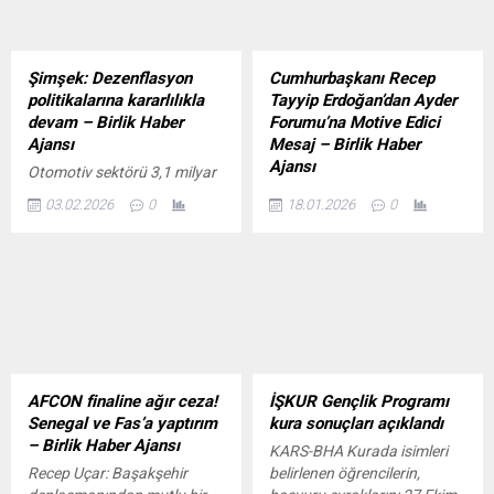
Şimşek: Dezenflasyon
Cumhurbaşkanı Recep
politikalarına kararlılıkla
Tayyip Erdoğan’dan Ayder
devam – Birlik Haber
Forumu’na Motive Edici
Ajansı
Mesaj – Birlik Haber
Ajansı
Otomotiv sektörü 3,1 milyar
dolarlık ihracatla zirvede
Eski futbolcu Ümit Karan
03.02.2026
0
18.01.2026
0
İçeriği Görüntüle ANKARA-
uyuşturucu
BHA Sosyal medya
soruşturmasında tutuklandı
hesabından açıklama yapan
İçeriği Görüntüle Rize-BHA
Şimşek, ocak ayı enflasyon
Organizasyonun
gerçekleşmesinde olumsuz
başlangıcında,
hava koşullarının etkisiyle
Cumhurbaşkanımız Sayın
uzun dönem ortalamasının
Recep Tayyip Erdoğan
oldukça üzerinde artan gıda
tarafından gönderilen ve
fiyatları ile dönemsel
enerji diplomasisi ile arz
AFCON finaline ağır ceza!
İŞKUR Gençlik Programı
unsurların belirleyici
güvenliğinin millî güvenlik
Senegal ve Fas’a yaptırım
kura sonuçları açıklandı
olduğunu ifade etti. Yıllık
stratejilerimizdeki hayati
– Birlik Haber Ajansı
KARS-BHA Kurada isimleri
enflasyon yüzde 30,7’ye
yerini vurgulayan, “Türkiye
Recep Uçar: Başakşehir
belirlenen öğrencilerin,
geriledi Bakan Şimşek, aylık
Yüzyılı” vizyonu