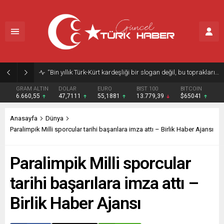
“Bin yıllık Türk-Kürt kardeşliği bir slogan değil, bu toprakların gerçeğidir”
GRAM ALTIN
DOLAR
EURO
BIST 100
BITCOIN
6.660,55
47,7111
55,1881
13.779,39
$65041
Anasayfa
Dünya
Paralimpik Milli sporcular tarihi başarılara imza attı – Birlik Haber Ajansı
Paralimpik Milli sporcular
tarihi başarılara imza attı –
Birlik Haber Ajansı