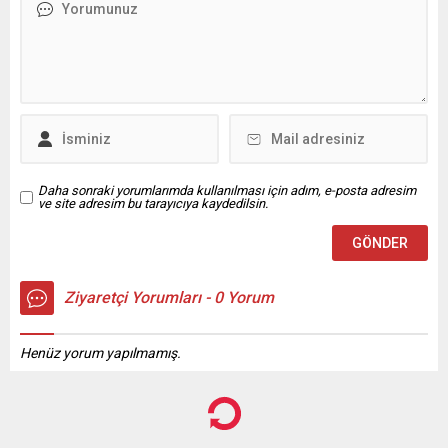
itibarıyla son derece önemli
otomobille kafa kafaya
olduğunu ifade etti.
çarpıştı. Çarpışmanın
Türkiye’nin şehircilik tarihinde
şiddetiyle savrulan araçta
özel bir dönemden geçtiğini
bulunan Alkış, yol
vurgulayan Kurum, ülke
kenarındaki direğe başını
genelinde bugüne kadar 1
çarparak ağır yaralandı.
milyon 757 bin sosyal
İhbar üzerine olay yerine
konutun vatandaşlara
sağlık ve...
sunulduğunu, 2 milyon 510
bin...
Daha sonraki yorumlarımda kullanılması için adım, e-posta adresim
ve site adresim bu tarayıcıya kaydedilsin.
Ziyaretçi Yorumları - 0 Yorum
Henüz yorum yapılmamış.