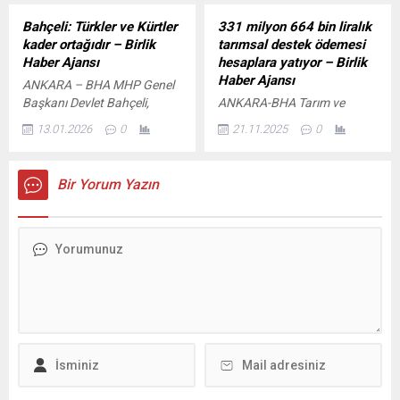
girdi. Biyogüvenlik
Yıllık değerlendirmede de
uygulamalarının
altın lider konumda; BİST
Bahçeli: Türkler ve Kürtler
331 milyon 664 bin liralık
güncellenmesiyle birlikte, kuş
100 ise üç aylık dönemde
kader ortağıdır – Birlik
tarımsal destek ödemesi
gribi başta olmak üzere
öne çıktı. Eylül...
Haber Ajansı
hesaplara yatıyor – Birlik
kanatlı hayvan
Haber Ajansı
ANKARA – BHA MHP Genel
hastalıklarının hem hayvan
Başkanı Devlet Bahçeli,
ANKARA-BHA Tarım ve
sağlığı hem de halk sağlığı
partisinin TBMM grup
Orman Bakanı İbrahim
üzerindeki risklerinin
13.01.2026
0
21.11.2025
0
toplantısında açıklamalarda
Yumaklı, sosyal medya
azaltılması...
bulundu. Bahçeli, 19.
hesabı üzerinden yaptığı
yüzyılda Osmanlı’ya “hasta
açıklamada, üretimi
Bir Yorum Yazın
adam” denildiğini
destekleyen tarımsal
hatırlatarak, “Bugünün
ödemelerin sürdüğünü
dünyasında gerçek hasta
belirtti. Yumaklı, 331 milyon
adam ABD’dir. ABD kendi
664 bin lira tutarındaki
sonunu hazırlıyor. Kristal
desteklerin bugün çiftçilerin
vazo gibi 50 parçaya
hesaplarına aktarılacağını
ayrılacağı günler uzak
duyurdu. Bakan Yumaklı,
değildir” ifadelerini kullandı.
paylaşımında “Hayırlı ve
Dünya kamuoyunun ABD ve
bereketli olsun” ifadelerini
İsrail’den müteşekkir
kullandı. Destek Kalemlerine
olmadığını...
Göre Dağılım Belli Oldu
Açıklamada, ödemelerin