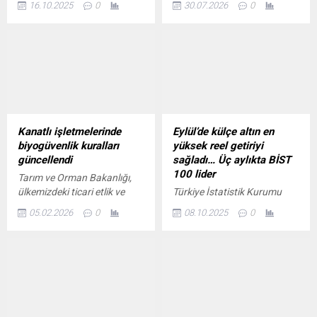
16.10.2025
0
30.07.2026
0
Belediyesi, Recep Tayyip
doğrultusunda, TÜBİTAK
Erdoğan Üniversitesi ve Rize
Bilim ve Toplum Başkanlığı
Dernekler ve Vakıflar Birliği
koordinasyonunda hayata
Vakfı (RİDEVA)
geçirilen Milli Teknoloji
koordinasyonunda tüm
Atölyeleri Projesi
paydaş kurum, kuruluş ve
kapsamında Hatay Mustafa
STK’larla birlikte Recep
Kemal Üniversitesi
Tayyip Erdoğan Üniversitesi
bünyesinde faaliyet gösteren
ev sahipliğinde
Milli Teknoloji Atölyesi'nde
Kanatlı işletmelerinde
Eylül’de külçe altın en
gerçekleştirilecek etkinliğin
düzenlenen Lise Yaz Okulu,
biyogüvenlik kuralları
yüksek reel getiriyi
Recep Tayyip Erdoğan
yoğun katılımla devam
güncellendi
sağladı… Üç aylıkta BİST
Üniversitesi Sosyal
ediyor.
100 lider
Tarım ve Orman Bakanlığı,
Tesisleri’nde lansman
ülkemizdeki ticari etlik ve
Türkiye İstatistik Kurumu
toplantısı yapıldı.Rize’de, 22-
yumurtacı kanatlı
(TÜİK), Eylül 2025’te finansal
23 Ekim’de Uluslararası
05.02.2026
0
08.10.2025
0
işletmelerinde biyogüvenliğin
yatırım araçlarının reel getiri
Ticaret ve...
artırılması amacıyla
verilerini açıkladı. Yurt içi
hazırlanan “Ticari Etlik ve
üretici fiyat endeksi (Yİ-ÜFE)
Yumurtacı Kanatlı
ve tüketici fiyat endeksi
İşletmelerinin Biyogüvenlik
(TÜFE) ile indirgendiğinde,
Kurallarına Dair Tebliğ”
külçe altın aylık bazda en
yayımlanarak yürürlüğe
yüksek reel getiriyi sağladı.