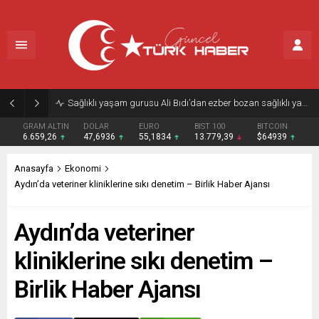
Sağlıklı yaşam gurusu Ali Bıdı’dan ezber bozan sağlıklı yaşam reçetesi
GRAM ALTIN
DOLAR
EURO
BIST 100
BITCOIN
6.659,26
47,6936
55,1834
13.779,39
$64939
Anasayfa
Ekonomi
Aydın’da veteriner kliniklerine sıkı denetim – Birlik Haber Ajansı
Aydın’da veteriner
kliniklerine sıkı denetim –
Birlik Haber Ajansı