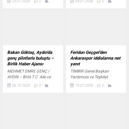
23.07.2026
0
04.01.2026
0
ilişkin yürütülen
ve Efeler İlçe Milli Eğitim
soruşturmada yeni bir
Müdürlüğü iş birliğiyle
gelişme yaşandı.
hayata geçirilen projeyle;
Aydın’ın Efeler ilçesinde
Ovaeymir İmam Hatip ve
Osmanyozgatlı Ortaokulu
gibi pilot bölgelerde fidan
dikme etkinliği düzenlendi.
Etkinliğe, Türkiye Aile
Bakan Göktaş, Aydın’da
Feridun Geçgel’den
Hekimleri Dernekleri
genç pilotlarla buluştu –
Ankaraspor iddialarına net
Federasyonu (AHEF)
Birlik Haber Ajansı
yanıt
Başkanı ve AYAHED
MEHMET EMRE GENÇ /
TİMBİR Genel Başkan
Yönetim...
AYDIN – BHA T.C. Aile ve
Yardımcısı ve Teşkilat
Sosyal Hizmetler Bakanı
Başkanı Cengiz Aksan,
06.10.2025
0
15.07.2026
0
Mahinur Özdemir Göktaş,
ASTOR Enerji Yönetim Kurulu
Aydın’a gerçekleştirdiği
Başkanı ve Fenerbahçe
ziyaret kapsamında ilk
Futbol A.Ş.'den Sorumlu
durağı olan Aydın Çıldır
Yönetici Feridun Geçgel'i
Havalimanı’nda Türk Hava
ziyaret etti. Görüşmede son
Yolları Uçuş Akademisi
günlerde spor kamuoyunda
(TAFA) mezuniyet törenine
gündeme gelen Ankaraspor
katıldı. Bakan Göktaş’ın
iddiaları da ele alındı. Geçgel,