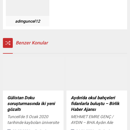
admguncel12
Benzer Konular
Gülistan Doku
Aydın’da okul bahçeleri
soruşturmasında iki yeni
fidanlarla buluştu – Birlik
gözaltı
Haber Ajansı
Tunceli'de 5 Ocak 2020
MEHMET EMRE GENÇ /
tarihinde kaybolan üniversite
AYDIN – BHA Aydın Aile
öğrencisi Gülistan Doku'ya
Hekimleri Derneği (AYAHED)