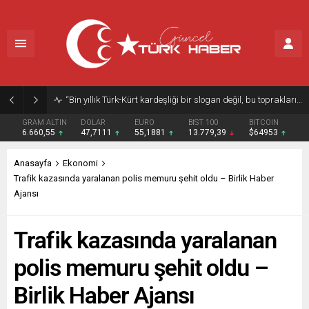
“Bin yıllık Türk-Kürt kardeşliği bir slogan değil, bu toprakların gerçeğidir”
GRAM ALTIN
DOLAR
EURO
BIST 100
BITCOIN
6.660,55
47,7111
55,1881
13.779,39
$64953
Anasayfa
Ekonomi
Trafik kazasında yaralanan polis memuru şehit oldu – Birlik Haber
Ajansı
Trafik kazasında yaralanan
polis memuru şehit oldu –
Birlik Haber Ajansı