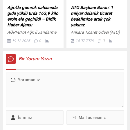
Aydın programı, mezuniyet
Ankaraspor'u satın alacağı
Ağrı’da gümrük sahasında
ATO Başkanı Baran: 1
töreniyle başlamasının
yönündeki iddiaların gerçeği
gıda yüklü tırda 163,9 kilo
milyar dolarlık ticaret
ardından Aydın Büyükşehir
yansıtmadığını açıkladı.
eroin ele geçirildi – Birlik
hedefimize artık çok
Belediyesi ve Atatürk Kent
Haber Ajansı
yakınız
Meydanı’nda...
AĞRI-BHA Ağrı İl Jandarma
Ankara Ticaret Odası (ATO)
Komutanlığı ekipleri, Gümrük
Yönetim Kurulu Başkanı
19.12.2025
0
14.07.2026
0
Muhafaza ve Gümrük
Gürsel Baran, Türkiye ile
Kaçakçılık İstihbarat
Gana arasındaki ticaret
Müdürlüğü personeliyle
hacminin 2025 yılı itibariyle
Bir Yorum Yazın
birlikte Doğubayazıt
844 milyon dolara ulaştığını
ilçesindeki Gürbulak Gümrük
belirterek, “1 milyar dolarlık
Sahası’nda denetim
ticaret hedefimize artık çok
gerçekleştirdi. İran’dan
yakınız. Bu hedefi kısa
Türkiye’ye giriş yapan gıda
sürede aşacağımıza
yüklü bir tır, şüphe üzerine
inanıyorum” dedi.
detaylı aramaya alındı. Gıda
kolileri içinde uyuşturucu
Yapılan kontrollerde,
Bulgaristan’a karışık gıda
malzemesi taşıdığı belirlenen
tırda bulunan 48...