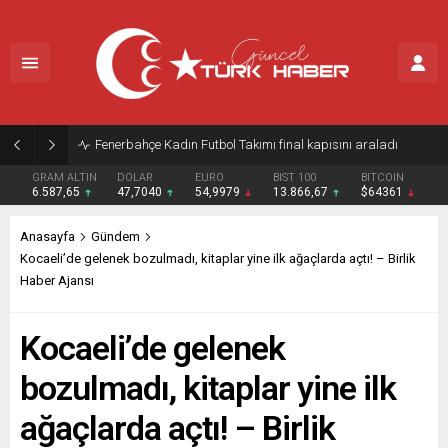
Altın fiyatları haftanın son işlem gününe yükselişle başladı
GRAM ALTIN
DOLAR
EURO
BIST 100
BITCOIN
6.587,65
47,7040
54,9979
13.866,67
$64361
Anasayfa
Gündem
Kocaeli’de gelenek bozulmadı, kitaplar yine ilk ağaçlarda açtı! – Birlik
Haber Ajansı
Kocaeli’de gelenek
bozulmadı, kitaplar yine ilk
ağaçlarda açtı! – Birlik