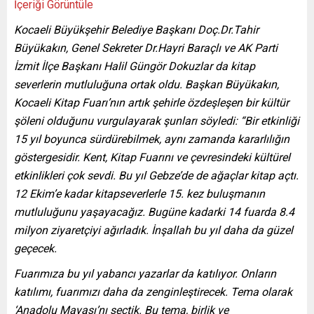
İçeriği Görüntüle
Kocaeli Büyükşehir Belediye Başkanı Doç.Dr.Tahir
Büyükakın, Genel Sekreter Dr.Hayri Baraçlı ve AK Parti
İzmit İlçe Başkanı Halil Güngör Dokuzlar da kitap
severlerin mutluluğuna ortak oldu. Başkan Büyükakın,
Kocaeli Kitap Fuarı’nın artık şehirle özdeşleşen bir kültür
şöleni olduğunu vurgulayarak şunları söyledi: “Bir etkinliği
15 yıl boyunca sürdürebilmek, aynı zamanda kararlılığın
göstergesidir. Kent, Kitap Fuarını ve çevresindeki kültürel
etkinlikleri çok sevdi. Bu yıl Gebze’de de ağaçlar kitap açtı.
12 Ekim’e kadar kitapseverlerle 15. kez buluşmanın
mutluluğunu yaşayacağız. Bugüne kadarki 14 fuarda 8.4
milyon ziyaretçiyi ağırladık. İnşallah bu yıl daha da güzel
geçecek.
Fuarımıza bu yıl yabancı yazarlar da katılıyor. Onların
katılımı, fuarımızı daha da zenginleştirecek. Tema olarak
‘Anadolu Mayası’nı seçtik. Bu tema, birlik ve