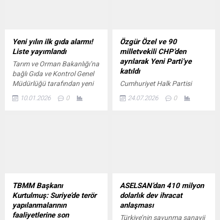
Yeni yılın ilk gıda alarmı!
Özgür Özel ve 90
Liste yayımlandı
milletvekili CHP’den
ayrılarak Yeni Parti’ye
Tarım ve Orman Bakanlığı’na
katıldı
bağlı Gıda ve Kontrol Genel
Müdürlüğü tarafından yeni
Cumhuriyet Halk Partisi
yılın ilk Gıda Kamuoyu
(CHP) Genel Başkanı Özgür
10.01.2026
0
24.07.2026
0
Duyurusunu yayımlanarak,
Özel, Yeni Parti'nin kuruluş
gıda güvenliğine yönelik
evraklarını imzalamasının
denetim sonuçlarını
ardından CHP üyeliğinden
kamuoyuyla paylaşıldı.
istifa etti.
Yapılan açıklamada,
tarladan sofraya kadar gıda
arz zincirinin her
aşamasında vatandaşların
yanıltılmaması ve güvenilir
TBMM Başkanı
ASELSAN’dan 410 milyon
gıdaya erişimin sağlanması
Kurtulmuş: Suriye’de terör
dolarlık dev ihracat
amacıyla denetimlerin
yapılanmalarının
anlaşması
kararlılıkla sürdürüldüğü
faaliyetlerine son
Türkiye’nin savunma sanayii