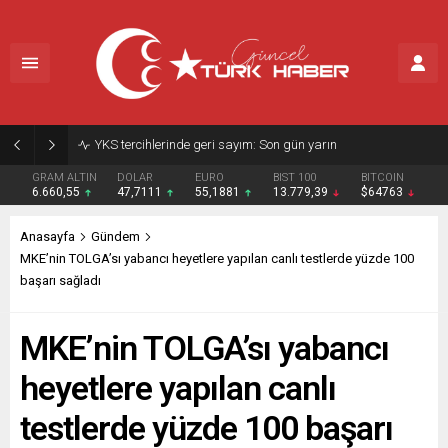
YKS tercihlerinde geri sayım: Son gün yarın
GRAM ALTIN
DOLAR
EURO
BIST 100
BITCOIN
6.660,55
47,7111
55,1881
13.779,39
$64763
Anasayfa
Gündem
MKE’nin TOLGA’sı yabancı heyetlere yapılan canlı testlerde yüzde 100
başarı sağladı
MKE’nin TOLGA’sı yabancı
heyetlere yapılan canlı
testlerde yüzde 100 başarı