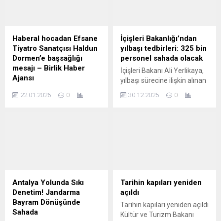
2. Taksitinin başladığını ve
restorasyonla güçlendirilen
vatandaşların cezalı duruma
mendirek, geçen 65 yılın
düşmemeleri açısında,
ardından günden güne
süresi içinde vergilerini
parçalanıyor. Mendirek
Haberal hocadan Efsane
İçişleri Bakanlığı’ndan
yatırmalarını istedi. Buna
üzerinde oluşan çatlakların
Tiyatro Sanatçısı Haldun
yılbaşı tedbirleri: 325 bin
göre ödemlerin belediye
boyutu her geçen sene
Dormen’e başsağlığı
personel sahada olacak
Hizmet binası Emlak servisi
büyümeye devam ediyor.
mesajı – Birlik Haber
İçişleri Bakanı Ali Yerlikaya,
olduğu gibi, Hükümet...
2022 yılında 16, 2024 yılında
Ajansı
yılbaşı sürecine ilişkin alınan
25...
ANKARA – BHA Adana
güvenlik tedbirlerini
22.01.2026
0
30.12.2025
0
Güney Rotary’den mesleğe
kamuoyuyla paylaştı.
değer katan anlamlı tören
Bakanlığa bağlı Emniyet,
İçeriği Görüntüle
Jandarma, Sahil Güvenlik,
Prof.Dr.Mehmet Haberal, ”
Göç İdaresi ve AFAD
Efsane tiyatrocumuz,sanat
birimleri, 30 Aralık – 2 Ocak
insanı Haldun Dormen’in
tarihleri arasında kesintisiz
vefatı nedeniyle derin
görev yapacak. Bakan
üzüntümü
Yerlikaya, son 1 ayda kaçak
paylaşıyorum.Tiyatro
ve sahte alkol, uyuşturucu
Antalya Yolunda Sıkı
Tarihin kapıları yeniden
dünyamızın ve sevenlerine,
ve diğer suçlarla ilgili
Denetim! Jandarma
açıldı
ailesine başsağlığı diliyorum.
binlerce operasyon
Bayram Dönüşünde
Tarihin kapıları yeniden açıldı
Başları sağ olsun. Böylesine
yapıldığını...
Sahada
Kültür ve Turizm Bakanı
çalışkan, üretken, adeta