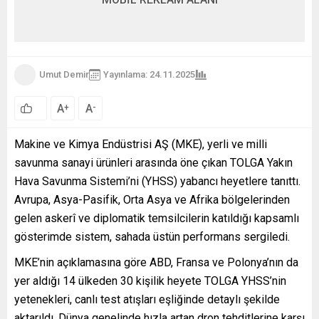
Umut Demir
Yayınlama: 24.11.2025
A
A
+
-
Makine ve Kimya Endüstrisi AŞ (MKE), yerli ve milli
savunma sanayi ürünleri arasında öne çıkan TOLGA Yakın
Hava Savunma Sistemi’ni (YHSS) yabancı heyetlere tanıttı.
Avrupa, Asya-Pasifik, Orta Asya ve Afrika bölgelerinden
gelen askerî ve diplomatik temsilcilerin katıldığı kapsamlı
gösterimde sistem, sahada üstün performans sergiledi.
MKE’nin açıklamasına göre ABD, Fransa ve Polonya’nın da
yer aldığı 14 ülkeden 30 kişilik heyete TOLGA YHSS’nin
yetenekleri, canlı test atışları eşliğinde detaylı şekilde
aktarıldı. Dünya genelinde hızla artan dron tehditlerine karşı