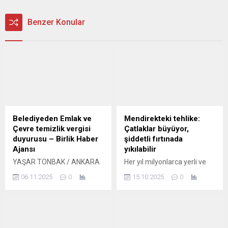
Benzer Konular
Belediyeden Emlak ve
Mendirekteki tehlike:
Çevre temizlik vergisi
Çatlaklar büyüyor,
duyurusu – Birlik Haber
şiddetli fırtınada
Ajansı
yıkılabilir
YAŞAR TONBAK / ANKARA
Her yıl milyonlarca yerli ve
– BHA Avşar: 3 Kasım 2002,
yabancı tatilcinin ziyaret
06.11.2025
0
15.10.2025
0
Türkiye’nin modernleşme
ettiği Antalya’daki tarihi
tarihinde bir dönüm
Kaleiçi’nde bulunan Yat
noktasıdır İçeriği Görüntüle
Limanı’nda 1960 yılında inşa
Beypazarı belediyesi Emlak
edilen mendirek zamana
ve Çevre Terzilik vergilerinin
direniyor. 1983’te