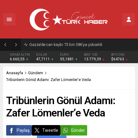
Kıyılarda yeni dönem
GRAM ALTIN
DOLAR
EURO
BIST 100
BITCOIN
6.660,55
47,7111
55,1881
13.779,39
$64763
Anasayfa
Gündem
Tribünlerin Gönül Adamı: Zafer Lömenler’e Veda
Tribünlerin Gönül Adamı:
Zafer Lömenler’e Veda
Paylaş
Tweetle
Gönder