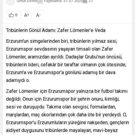
Umut Demir
Yayınlama: 31.07.2025
21
A
A
+
-
0
Tribünlerin Gönül Adamı: Zafer Lömenler’e Veda
Erzurum’un simgelerinden biri, tribünlerin yılmaz sesi,
Erzurumspor sevdasının yaşayan timsali olan Zafer
Lömenler, aramızdan ayrıldı. Dadaşlar Grubu’nun öncüsü,
tribünlerin lideri, cefakâr bir taraftar olmanın çok ötesinde;
Erzurum’a ve Erzurumspor’a gönlünü adamış bir dava
adamıydı o.
Zafer Lömenler için Erzurumspor yalnızca bir futbol takımı
değildi. Onun için Erzurumspor bir şehrin onuru, kimliği,
sesi ve duruşuydu. Takıma olan sevgisi; formalardan,
marşlardan, maç skorlarından çok daha öte bir yerdeydi. O,
Erzurumspor’u Erzurumluların yüreğine nakşeden, gençlerin
aidiyet duygusunu tribünlerde mayalayan, mavi-beyaz