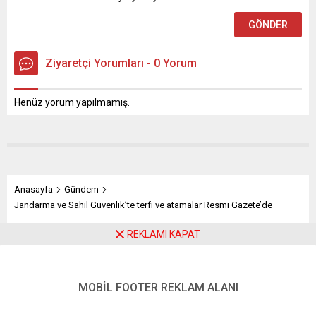
Ziyaretçi Yorumları - 0 Yorum
Henüz yorum yapılmamış.
Anasayfa
Gündem
Jandarma ve Sahil Güvenlik’te terfi ve atamalar Resmi Gazete’de
REKLAMI KAPAT
Jandarma ve Sahil
Güvenlik’te terfi ve atamalar
MOBİL FOOTER REKLAM ALANI
Resmi Gazete’de