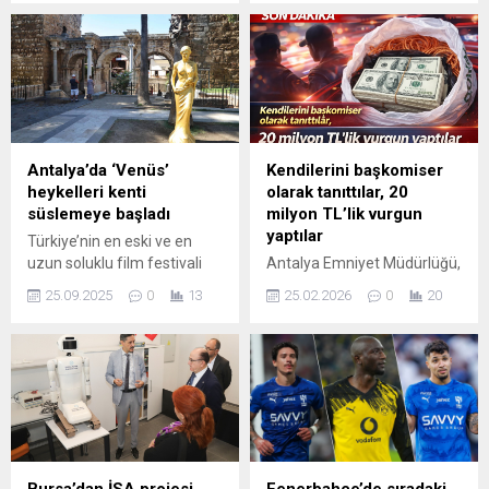
Los Mochis kentinde
sitesinde yayımlanan baraj
bulunan bir alışveriş
doluluk oranı verilerine göre,
merkezinde çıkan yangın
kentteki barajların tamamı
faciaya dönüştü. İlk
kritik eşiği aştı. Son 15 gün
belirlemelere göre çıkan
içerisinde baraj doluluk
yangında en az 5 kişi
oranları sıfırlandı. Verilere
hayatını kaybederken, 12
göre, 2025 yılı Mayıs ayında
kişi de yaralandı. Görgü
yüzde 55,84 seviyesinde
Antalya’da ‘Venüs’
Kendilerini başkomiser
tanıklarının aktardığına göre
olan doluluk oranı, yaz ayları
heykelleri kenti
olarak tanıttılar, 20
yangın kısa sürede
boyunca düzenli olarak
süslemeye başladı
milyon TL’lik vurgun
büyüyerek alışveriş
düşerek,...
yaptılar
Türkiye’nin en eski ve en
merkezinin büyük
uzun soluklu film festivali
Antalya Emniyet Müdürlüğü,
bölümünü...
olan Antalya Altın Portakal
kamuoyuna yaptığı uyarıda
25.09.2025
0
13
25.02.2026
0
20
Film Festivali, bu yıl 24 Ekim-
hiçbir kamu görevlisinin
2 Kasım tarihlerinde
vatandaşlardan para ya da
sanatseverler ile buluşacak.
altın talep etmeyeceğini
Antalya Altın Portakal Film
vurguladı. Asayiş Şube
Festivali için geri sayım
Müdürlüğü’ne başvuran S.K.
sürerken, festivalin simgesi
isimli müşteki, kendisini
haline gelen altın renkli
“başkomiser” olarak tanıtan
“Venüs” heykelleri kentin
şahıslar tarafından telefonla
önemli noktalarına
arandığını ve baskı altındaki