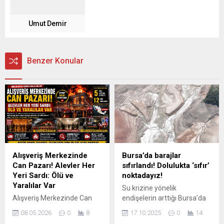
Umut Demir
Benzer Konular
Alışveriş Merkezinde
Bursa’da barajlar
Can Pazarı! Alevler Her
sıfırlandı! Dolulukta ‘sıfır’
Yeri Sardı: Ölü ve
noktadayız!
Yaralılar Var
Su krizine yönelik
Alışveriş Merkezinde Can
endişelerin arttığı Bursa’da
Pazarı! Alevler Her Yeri
Büyükşehir Belediyesi
08.05.2026
0
8
17.10.2025
0
14
Sardı: Ölü ve Yaralılar Var
BUSKİ’nin resmi internet