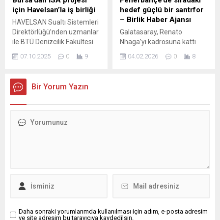
Bursa’dan İSA projesi
Fenerbahçe’de sıradaki
yerleştirilmeye başlandı. Bu
yönlendirmeler sonucu
için Havelsan’la iş birliği
hedef güçlü bir santrfor
yıl festivalin 62’inci...
Burdur yolu üzerindeki boş
– Birlik Haber Ajansı
HAVELSAN Sualtı Sistemleri
bir araziye yaklaşık 20
Direktörlüğü’nden uzmanlar
Galatasaray, Renato
milyon TL değerinde para...
ile BTÜ Denizcilik Fakültesi
Nhaga’yı kadrosuna kattı
ve Mühendislik ve Doğa
İçeriği Görüntüle İSTANBUL-
07.10.2025
0
9
04.02.2026
0
8
Bilimleri Fakültesi öğretim
BHA Fenerbahçe’nin forvet
üyeleri bir araya geldi.
transferindeki öncelikli
Gerçekleştirilen
hedefinin Darwin Nunez
Bir Yorum Yazın
görüşmelerde, insansız
olduğu öğrenildi. Yapılan
sualtı aracının tasarımı,
görüşmelerde taraflar
geliştirilmesi ve prototip
arasında olumlu mesafe kat
üretimi konusunda iş birliği
edildiği belirtilirken,
kararı alındı. Toplantı
Uruguaylı golcüyle anlaşma
programı çerçevesinde önce
ihtimalinin yüksek olduğu
BTÜ Rektörü Prof. Dr. Naci
ifade ediliyor. Marcos
Çağlar ziyaret edilerek,
leonardo alternatifler
genel çerçeve üzerinde...
arasında Sarı-lacivertli
kulübe önerilen isimlerden
biri de Al-Hilal forması giyen
Brezilyalı forvet Marcos...
Daha sonraki yorumlarımda kullanılması için adım, e-posta adresim
ve site adresim bu tarayıcıya kaydedilsin.