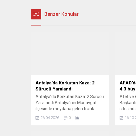
Benzer Konular
Antalya’da Korkutan Kaza: 2
AFAD’da
Sürücü Yaralandı
4.3 bü
Antalya’da Korkutan Kaza: 2 Sürücü
Afet ve 
Yaralandı Antalya’nın Manavgat
Başkanlı
ilçesinde meydana gelen trafik
sitesinde
kazası yürekleri ağza getirdi.
07.20’de
26.04.2026
0
16.10.
Motorlu bisiklet ile motosikletin
4,3 büyü
çarpışması sonucu gerçekleşen
kaydedil
kazada iki sürücü yaralandı. Kaza,
DevamıD