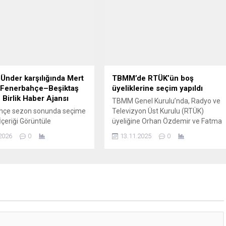
te meydana geldiği belirlendi
nedeniyle zarar gören elektrik
hatlarının hâlâ onarılmaması, bölge
halkını tedirgin ediyor. Teller Yerde,
Tehlike Büyük Yaylada bazı elektrik
direklerinin devrildiği, buna bağlı
olarak kopan tellerin yerlerde
süründüğü görüldü....
Ünder karşılığında Mert
TBMM’de RTÜK’ün boş
 Fenerbahçe–Beşiktaş
üyeliklerine seçim yapıldı
 Birlik Haber Ajansı
TBMM Genel Kurulu’nda, Radyo ve
hçe sezon sonunda seçime
Televizyon Üst Kurulu (RTÜK)
İçeriği Görüntüle
üyeliğine Orhan Özdemir ve Fatma
L-BHA Basında yer alan
Çeliker seçildi. Seçim, 24 Ekim 2025
2026
0
13.11.2025
0
göre, Mert Günok’un
ve 1 Kasım 2025 tarihinde boşalan
i kapsamında Fenerbahçe,
üyelikler için gerçekleştirildi.
nder’in bonservisini
TBMM’nin genel kurulunda yapılan
a bıraktı. Anlaşma şartları
seçime 279 milletvekili katıldı. Aday
sunda siyah-beyazlı
gösterilen Orhan Özdemir 250 oy,
ayrıca 1,5 milyon Euro
Fatma Çeliker ise 252 oy alarak
pacağı ileri sürüldü. Mert
RTÜK...
ski kulübüne döndü
’ta kadro planlaması