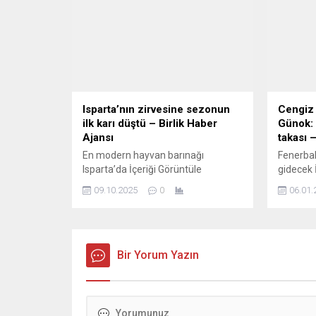
D-400 kara yolu üzerinde meydana
derinlik
geldi. Edinilen bilgilere göre, aynı
istikamette seyir halinde olan
motorlu bisiklet ile motosiklet
henüz belirlenemeyen bir nedenle...
Isparta’nın zirvesine sezonun
Cengiz 
ilk karı düştü – Birlik Haber
Günok:
Ajansı
takası –
En modern hayvan barınağı
Fenerba
Isparta’da İçeriği Görüntüle
gidecek 
ISPARTA – BHA Erken yağan kar,
İSTANBU
09.10.2025
0
06.01.
kayak sezonu öncesi yüzleri
iddiaya 
güldürdü. Davraz Dağı’nın zirve ve
transfer
yüksek kesimlerinde kar kalınlığı yer
Cengiz Ü
yer 3 santimetreye ulaştı. Otel
Beşiktaş’
işletmecileri ve bölge esnafı,
Bir Yorum Yazın
doğrultu
sezonun erken başlamasının
kulübün 
turizme olumlu yansıyacağını
ödeme ya
belirtti. Meteoroloji yetkilileri, yüksek
Günok e
kesimlerde sıcaklıkların
Beşiktaş