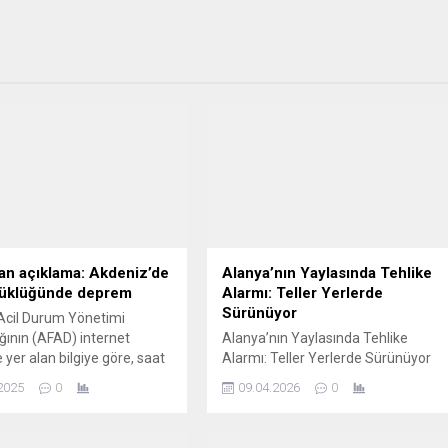
n açıklama: Akdeniz’de
Alanya’nın Yaylasında Tehlike
yüklüğünde deprem
Alarmı: Teller Yerlerde
Sürünüyor
Acil Durum Yönetimi
ğının (AFAD) internet
Alanya’nın Yaylasında Tehlike
 yer alan bilgiye göre, saat
Alarmı: Teller Yerlerde Sürünüyor
 merkez üssü Akdeniz olan
Alanya’ya bağlı Dikmetaş
2025
0
09.04.2026
0
klüğünde sarsıntı
Yaylası’nda kopan elektrik telleri
di.Haberin
tehlike saçıyor. Kış aylarında
epremin, 6,34 kilometre
yaşanan olumsuz hava koşulları