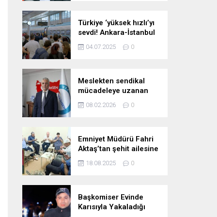
Türkiye ‘yüksek hızlı’yı
sevdi! Ankara-İstanbul
hattı 38 milyonu taşıdı
04.07.2025
0
Meslekten sendikal
mücadeleye uzanan
yol: Uzm. Dr. Adil
08.02.2026
0
Kurban – Birlik Haber
Ajansı
Emniyet Müdürü Fahri
Aktaş’tan şehit ailesine
vefa ziyareti
18.08.2025
0
Başkomiser Evinde
Karısıyla Yakaladığı
Jandarma Personelini