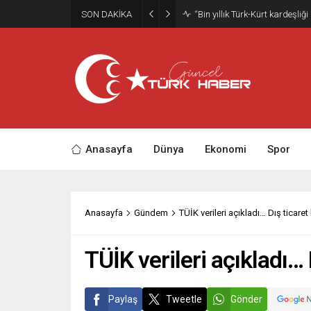
SON DAKİKA
Trabzonspor’da kombine satış
Anasayfa
Dünya
Ekonomi
Spor
Anasayfa
Gündem
TÜİK verileri açıkladı… Dış ticare
TÜİK verileri açıkladı… 
Paylaş
Tweetle
Gönder