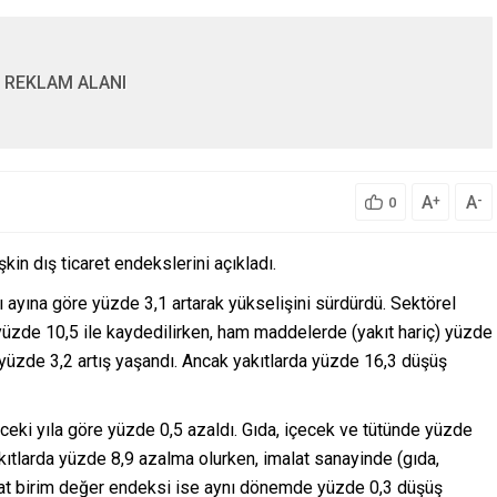
REKLAM ALANI
A
A
+
-
0
şkin dış ticaret endekslerini açıkladı.
nı ayına göre yüzde 3,1 artarak yükselişini sürdürdü. Sektörel
yüzde 10,5 ile kaydedilirken, ham maddelerde (yakıt hariç) yüzde
) yüzde 3,2 artış yaşandı. Ancak yakıtlarda yüzde 16,3 düşüş
ceki yıla göre yüzde 0,5 azaldı. Gıda, içecek ve tütünde yüzde
kıtlarda yüzde 8,9 azalma olurken, imalat sanayinde (gıda,
halat birim değer endeksi ise aynı dönemde yüzde 0,3 düşüş