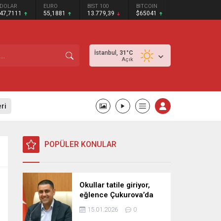
DOLAR
EURO
BIST 100
BITCOIN
47,7111
55,1881
13.779,39
$65041
İstanbul,
31
°C
Açık
ri
POPÜLER KONULAR
Okullar tatile giriyor,
eğlence Çukurova’da
başlıyor!
15.01.2026
0