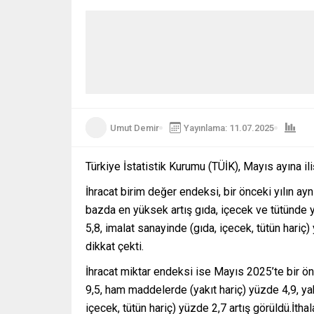
Umut Demir
Yayınlama: 11.07.2025
Türkiye İstatistik Kurumu (TÜİK), Mayıs ayına ili
İhracat birim değer endeksi, bir önceki yılın ay
bazda en yüksek artış gıda, içecek ve tütünde 
5,8, imalat sanayinde (gıda, içecek, tütün hariç
dikkat çekti.
İhracat miktar endeksi ise Mayıs 2025’te bir ön
9,5, ham maddelerde (yakıt hariç) yüzde 4,9, ya
içecek, tütün hariç) yüzde 2,7 artış görüldü.İt