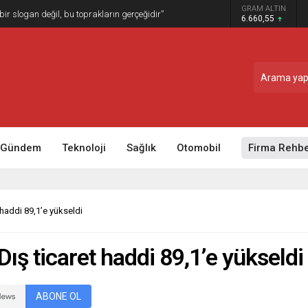
GRAM ALTIN
larında tarihi rekor
6.660,55
Gündem
Teknoloji
Sağlık
Otomobil
Firma Rehbe
t haddi 89,1’e yükseldi
Dış ticaret haddi 89,1’e yükseldi
ABONE OL