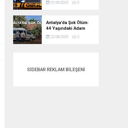
07.09.2025
0
Öldürdü
Antalya’da Şok Ölüm:
44 Yaşındaki Adam
Evinde Ölü Bulundu
22.08.2025
0
SİDEBAR REKLAM BİLEŞENİ