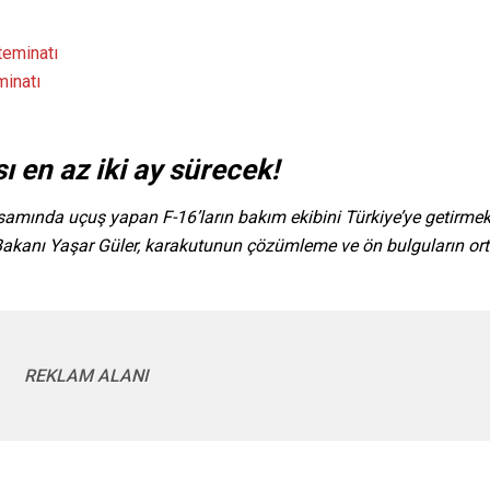
minatı
 en az iki ay sürecek!
mında uçuş yapan F-16’ların bakım ekibini Türkiye’ye getirmek
akanı Yaşar Güler, karakutunun çözümleme ve ön bulguların or
REKLAM ALANI