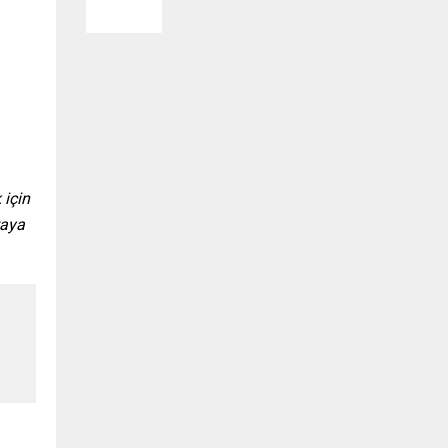
 için
taya