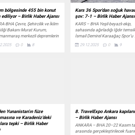
m bölgesinde 455 bin konut
Kars 36 Spor’dan soğuk hava
 ediliyor – Birlik Haber Ajansı
şov: 7-1 – Birlik Haber Ajansı
-BHA Çevre, Şehircilik ve İklim
KARS – BHA Yeşil-beyazlı ekip,
kliği Bakanı Murat Kurum,
sahasında ağırladığı Iğdır temsilc
manmaraş merkezli depremlerin
İsmail Demirel Karaağaç Spor’u 
an 11 ilde sürdürülen inşa ve
mağlup ederek haftayı 3 puanla
2.2025
0
8
29.12.2025
0
9
alışmalarına ilişkin son durumu
kapattı. Hakem Bayram Ustabaş
temsilcileriyle paylaştı. Bakan
yönettiği karşılaşma, eksi 8 dere
 yıl sonuna kadar tüm
soğukta, Kars Şehir Stadyumu’
arın tamamlanacağına dair
karla kaplı zemininde oynandı. 
 sözün yerine getirildiğini
etkili başlayan ev sahibi ekip, oy
erek, yarın düzenlenecek törenle
üstünlüğünü kısa sürede skora
ninci konutun anahtarlarının hak
yansıttı. Karşılaşmanın 7’nci...
rine teslim...
en Yunanistan’ın füze
8. TravelExpo Ankara kapıların
amasına ve Karadeniz’deki
– Birlik Haber Ajansı
ılara tepki – Birlik Haber
ANKARA – BHA 20–22 Kasım tar
ı
arasında gerçekleştirilecek fuarı