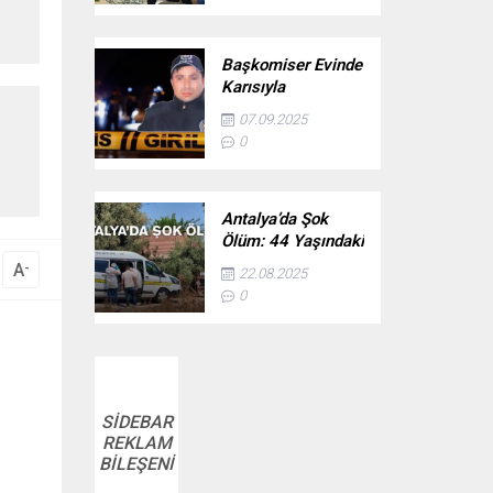
Başkomiser Evinde
Karısıyla
Yakaladığı
07.09.2025
Jandarma
0
Personelini Öldürdü
Antalya’da Şok
Ölüm: 44 Yaşındaki
Adam Evinde Ölü
A
-
22.08.2025
Bulundu
0
SİDEBAR
REKLAM
BİLEŞENİ