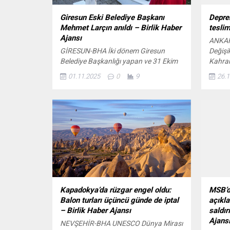
Giresun Eski Belediye Başkanı
Depre
Mehmet Larçın anıldı – Birlik Haber
teslim
Ajansı
ANKARA
GİRESUN-BHA İki dönem Giresun
Değişi
Belediye Başkanlığı yapan ve 31 Ekim
Kahra
2002 yılında yakalandığı amansız
ardınd
01.11.2025
0
9
26.1
hastalık sonucu hayatını kaybeden
ihya ç
merhum Mehmet Larçın ölümünün 23.
medya 
yıl dönümünde mezarı başında anıldı.
Kurum,
Saadet partililer muhtarlarla
konutl
kahvaltıda buluştu İçeriği Görüntüle
verilen
Larçın’ın ailesi ve sevenleriyle kabri
belirt
başında bir araya gelen Giresun
455 bi
Belediye Başkanı Fuat Köse:
sahiple
“Rahmetli...
Kapadokya’da rüzgar engel oldu:
MSB’d
Balon turları üçüncü günde de iptal
açıkl
– Birlik Haber Ajansı
saldır
Ajans
NEVŞEHİR-BHA UNESCO Dünya Mirası