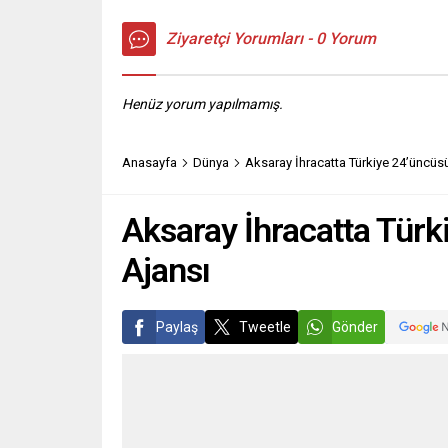
Ziyaretçi Yorumları - 0 Yorum
Henüz yorum yapılmamış.
Anasayfa
Dünya
Aksaray İhracatta Türkiye 24’üncüsü
Aksaray İhracatta Türk
Ajansı
Paylaş
Tweetle
Gönder