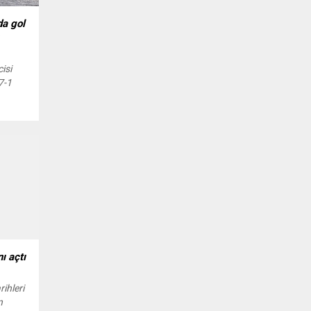
da gol
isi
7-1
’ın
ce
nun
Maça
un
ı açtı
ihleri
n