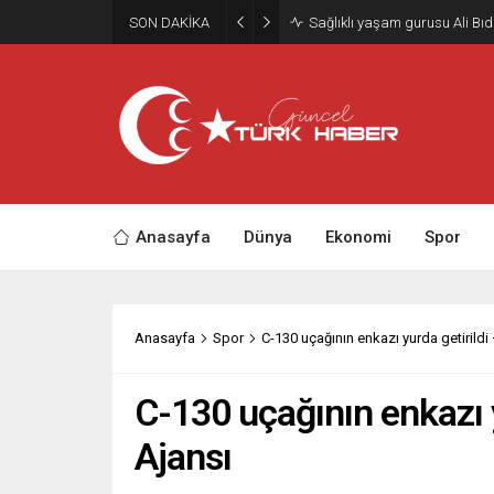
SON DAKİKA
YÖKDİL/2 sınavı 9 Ağustos’ta g
Anasayfa
Dünya
Ekonomi
Spor
Anasayfa
Spor
C-130 uçağının enkazı yurda getirildi 
C-130 uçağının enkazı y
Ajansı