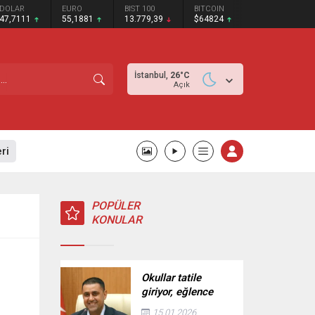
DOLAR
EURO
BIST 100
BITCOIN
47,7111
55,1881
13.779,39
$64824
İstanbul,
26
°C
Açık
ri
POPÜLER
KONULAR
Okullar tatile
giriyor, eğlence
Çukurova’da
15.01.2026