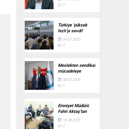
başlıyor!
0
Türkiye ‘yüksek
hızlı’yı sevdi!
Ankara-İstanbul
04.07.2025
hattı 38 milyonu
0
taşıdı
Meslekten sendikal
mücadeleye
uzanan yol: Uzm.
08.02.2026
Dr. Adil Kurban –
0
Birlik Haber Ajansı
Emniyet Müdürü
Fahri Aktaş’tan
şehit ailesine vefa
18.08.2025
ziyareti
0