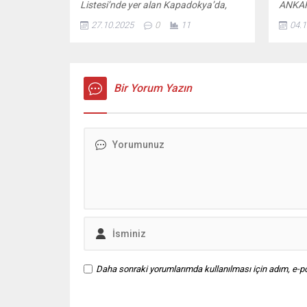
Listesi’nde yer alan Kapadokya’da,
ANKAR
gün doğumunda gerçekleştirilen sıcak
haftal
27.10.2025
0
11
04.1
hava balon turları, rüzgarın etkisini
toplan
artırması nedeniyle iki gündür
gündem
yapılamıyor. Bölgedeki olumsuz hava
Yunani
koşullarının devam etmesi üzerine
Dendias
turların yarın da iptal edildiği bildirildi.
Bir Yorum Yazın
göster
Rüzgar etkisini sürdürüyor Meteoroloji
konuşl
verilerine göre bölgede zaman zaman
üzerin
hızını...
tüm ge
edildiğ
ve isti
temel 
Daha sonraki yorumlarımda kullanılması için adım, e-po