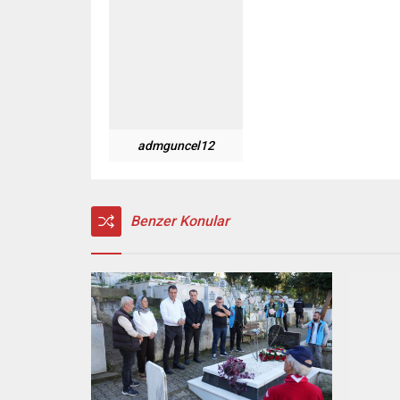
admguncel12
Benzer Konular