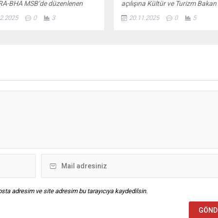
A-BHA MSB’de düzenlenen
açılışına Kültür ve Turizm Bakan
ık basın bilgilendirme
Yardımcısı Nadir Alparslan, Ank
2.2025
0
3
20.11.2025
0
5
tısının ardından gazetecilerin
Ticaret Odası (ATO) Başkanı Gür
e ilişkin soruları yanıtlandı.
Baran ve çok sayıda sektör temsi
stan Dışişleri Bakanı Nikos
katıldı. Açılış töreninde Ankara 
’ın Türkiye’yi tehdit olarak
Seymenler gösterisi büyük beğen
ip Ege’de yüzlerce adaya füze
toplarken, farklı ülke elçiliklerinin
andıracaklarını söylemesi
stantlarıyla yer aldığı fuar renkli
e yapılan açıklamada, bölgedeki
görüntülere sahne...
lişmelerin yakından takip
i belirtildi. Bakanlık, Ege’nin barış
krar bölgesi olmasının Türkiye’nin
önceliği olduğuna dikkat...
sta adresim ve site adresim bu tarayıcıya kaydedilsin.