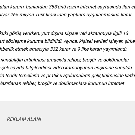
 alan kurum, bunlardan 383’ünü resmi internet sayfasında ilan ett
lyar 265 milyon Türk lirası idari yaptırım uygulanmasına karar
 görüş verirken, yurt dışına kişisel veri aktarımıyla ilgili 13
sözleşme kuruma bildirildi. Ayrıca, kişisel verileri işleyen şirket
rehberlik etmek amacıyla 332 karar ve 9 ilke kararı yayımlandı.
arkındalığın artırılması amacıyla rehber, broşür ve dokümanlar
e çok sayıda bilgilendirici video kamuoyunun erişimine sunuldu.
in teorik temellerin ve pratik uygulamaların geliştirilmesine katkı
azırlanan rehber, broşür ve dokümanlara kurumun internet
REKLAM ALANI