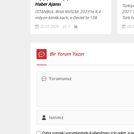
Haber Ajansı
Türkiy
İSTANBUL-BHA NVİGM: 2025’te 8,4
2027 T
milyon kimlik kartı, e-Devlet’te 158
Türk f
milyon işlem yapıldı İçeriği Görüntüle
adamla
20.01.2026
0
03.0
İstanbul Boğazı’nda kimliği belirsiz bir
verdi.
erkek cesedi bulundu. Görgü
Trendy
tanıklarının denizde hareketsiz bir kişiyi
Sezonu
fark ederek ihbarda bulunması üzerine
olay yerine polis ekipleri sevk edildi.
Bir Yorum Yazın
İhbar sonrası Kuruçeşme açıklarına
yönlendirilen Deniz Liman Şube
Müdürlüğü ekipleri, kıyıya...
Daha sonraki yorumlarımda kullanılması için adım, e-po