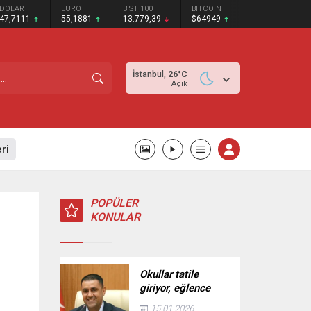
DOLAR
EURO
BIST 100
BITCOIN
47,7111
55,1881
13.779,39
$64949
İstanbul,
26
°C
Açık
ri
POPÜLER
KONULAR
Okullar tatile
giriyor, eğlence
Çukurova’da
15.01.2026