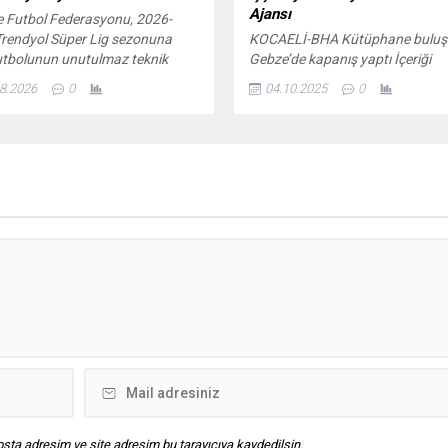
Ajansı
e Futbol Federasyonu, 2026-
rendyol Süper Lig sezonuna
KOCAELİ-BHA Kütüphane buluş
utbolunun unutulmaz teknik
Gebze’de kapanış yaptı İçeriği
rından Adnan Süvarinin adını
Görüntüle Olay, Gebze Kimya İht
8.2026
0
04.10.2025
0
 Böylece yeni sezon, "2026-2027
Sanayi Bölgesi (GEBKİM) sınırla
ol Süper Lig Adnan Süvari
bulunan fabrikada bakım çalışm
" olarak oynanacak.
sırasında yaşandı. İhbar üzerine
yerine itfaiye ve sağlık ekipleri s
edildi. Sağlık ekiplerinin yaptığı
kontrollerde, iki işçinin hayatını
kaybettiği tespit edildi. Kazanın
patlama veya yangın değil Kocae
Valisi...
sta adresim ve site adresim bu tarayıcıya kaydedilsin.