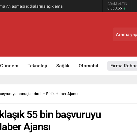
GRAM ALTIN
rılıyor
6.660,55
Gündem
Teknoloji
Sağlık
Otomobil
Firma Rehbe
aşvuruyu sonuçlandırdı – Birlik Haber Ajansı
laşık 55 bin başvuruyu
Haber Ajansı