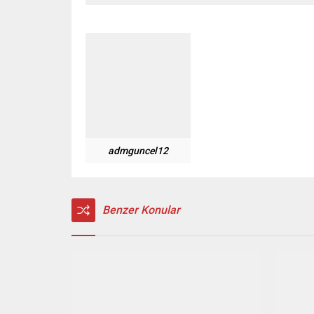
admguncel12
Benzer Konular