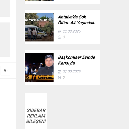
Antalya’da Şok
Ölüm: 44 Yaşındaki
Adam Evinde Ölü
22.08.2025
Bulundu
0
Başkomiser Evinde
Karısıyla
Yakaladığı
A
-
07.09.2025
Jandarma
0
Personelini Öldürdü
SİDEBAR
REKLAM
BİLEŞENİ