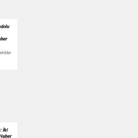
dolu
aber
hitler
ma
flerini
ırla
yor.
lan
ilerini
 İki
 Haber