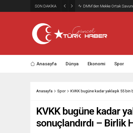
SON DAKİKA
Deprem bölgesinde yaralar sa
Anasayfa
Dünya
Ekonomi
Spor
Anasayfa
Spor
KVKK bugüne kadar yaklaşık 55 bin b
KVKK bugüne kadar yak
sonuçlandırdı – Birlik 