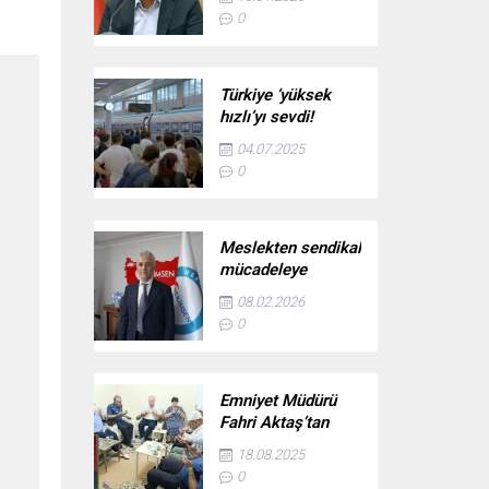
başlıyor!
0
Türkiye ‘yüksek
hızlı’yı sevdi!
Ankara-İstanbul
04.07.2025
hattı 38 milyonu
0
taşıdı
Meslekten sendikal
mücadeleye
uzanan yol: Uzm.
08.02.2026
Dr. Adil Kurban –
0
Birlik Haber Ajansı
Emniyet Müdürü
Fahri Aktaş’tan
şehit ailesine vefa
18.08.2025
ziyareti
0