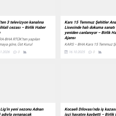
ten 3 televizyon kanalına
Kars 15 Temmuz Şehitler Ana
ihlali cezası – Birlik Haber
Lisesinde halı dokuma sanatı
ı
yeniden canlanıyor – Birlik H
Ajansı
A-BHA RTÜK’ten yapılan
maya göre, Üst Kurul
KARS – BHA Kars 15 Temmuz Şe
tısında Kanal D’de yayınlanan
Anadolu Lisesi Görsel Sanatlar
1.2026
0
16.10.2025
0
r ve Günahlar”, NOW TV’de
Öğretmeni Mehmet Doğan
 gelen “Kıskanmak” dizisi ile
rehberliğinde yürütülen örnek bir
V’de yayımlanan “Nur Viral ile
çalışmada, öğrenciler halı doku
tersen” adlı kuşak programı
sanatını öğreniyor, geçmişin moti
 altına alındı. Kanal D’de
geleceğe taşıyor. İlmek ilmek sab
anan “Güller ve Günahlar”
örülen bu kültürel miras, okulun
nin 8 Kasım 2025 tarihli
atölyesinde adeta yeniden doğu
le ilgili RTÜK İletişim...
Görsel sanatlar dersinde başlatı
çalışma, hem öğrencilerin el becer
geliştirmeyi...
 Lig’in yeni sezonu Adnan
Kocaeli Dilovası’nda iş kazası:
i adıyla oynanacak
işçi hayatını kaybetti – Birlik