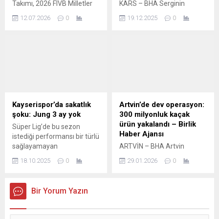
Takımı, 2026 FIVB Milletler
KARS – BHA Serginin
Ligi'nin (VNL) üçüncü
açılışında konuşan Vali Ziya
12.07.2026
0
19.12.2025
0
etabındaki son sınavında
Polat, sanatın evrensel bir dil
Tayland'ı 3-1 mağlup ederek
olduğunu vurgulayarak,
finaller öncesinde moral
farklı kültürlerden sanatçıları
depoladı.
Sarıkamış’ta buluşturan bu
tür etkinliklerin kentin
kültürel ve sanatsal
hayatına önemli katkılar
sağladığını ifade etti. Polat,
çalıştay ve sergide emeği
Kayserispor’da sakatlık
Artvin’de dev operasyon:
geçen sanatçılara ve
şoku: Jung 3 ay yok
300 milyonluk kaçak
organizasyonda görev
ürün yakalandı – Birlik
Süper Lig’de bu sezon
alanlara teşekkür etti.
Haber Ajansı
istediği performansı bir türlü
Milletvekili Adem Çalkın
sağlayamayan
ARTVİN – BHA Artvin
2026...
Kayserispor’u bir sakatlık
Emniyet Müdürlüğü,
18.10.2025
0
29.01.2026
0
şoku vurdu.Sarı-kırmızılı
kaçakçılıkla mücadele
takıma bu sezon transfer
kapsamında son yılların en
olan ve 4 karşılaşmada
büyük operasyonlarından
Bir Yorum Yazın
forma giyen Gideon Jung ile
birine imza attı. Hopa
ikinci hafta oynanan
ilçesinde gerçekleştirilen
Başakşehir maçında
baskında, piyasa değeri