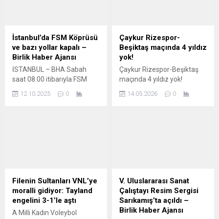
İstanbul’da FSM Köprüsü
Çaykur Rizespor-
ve bazı yollar kapalı –
Beşiktaş maçında 4 yıldız
Birlik Haber Ajansı
yok!
İSTANBUL – BHA Sabah
Çaykur Rizespor-Beşiktaş
saat 08.00 itibarıyla FSM
maçında 4 yıldız yok!
Köprüsü’nün Anadolu
Beşiktaş, Trendyol Süper
12.10.2025
0
14.05.2026
0
Yakası yönü trafiğe
Lig’in 34. ve son haftasında
kapatıldı. Yetkililer, köprünün
deplasmanda Çaykur
saat 12.00 civarında yeniden
Rizespor ile karşı karşıya
trafiğe açılmasının
gelecek. Kritik mücadele
beklendiğini duyurdu.
öncesi siyah-beyazlıların
İstanbul’da 6 Ekim’de toplu
kamp kadrosu belli olurken,
taşıma ücretsiz olacak
dört önemli futbolcunun
İçeriği Görüntüle 112. kez
kadroda yer almaması
düzenleniyor Tour de
dikkat çekti. Beşiktaş’ta
Filenin Sultanları VNL’ye
V. Uluslararası Sanat
France’ın resmi amatör
sakatlık ve teknik heyet
moralli gidiyor: Tayland
Çalıştayı Resim Sergisi
serisi olan L’Étape, bu yıl
kararı nedeniyle bazı yıldız
engelini 3-1’le aştı
Sarıkamış’ta açıldı –
112. kez düzenleniyor.
isimler Rize deplasmanında
Birlik Haber Ajansı
A Milli Kadın Voleybol
İstanbul’daki...
forma...