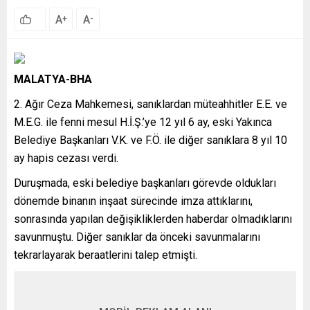
A
A
+
-
MALATYA-BHA
2. Ağır Ceza Mahkemesi, sanıklardan müteahhitler E.E. ve
M.E.G. ile fenni mesul H.İ.Ş.’ye 12 yıl 6 ay, eski Yakınca
Belediye Başkanları V.K. ve F.Ö. ile diğer sanıklara 8 yıl 10
ay hapis cezası verdi.
Duruşmada, eski belediye başkanları görevde oldukları
dönemde binanın inşaat sürecinde imza attıklarını,
sonrasında yapılan değişikliklerden haberdar olmadıklarını
savunmuştu. Diğer sanıklar da önceki savunmalarını
tekrarlayarak beraatlerini talep etmişti.