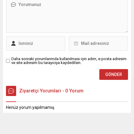
sakatlığı nedeniyle
dudak uçuklatan kaçak ürün
sahalardan uzak kalan Majid
sevkiyatı son anda
Hosseini’nin sağlık durumu
engellendi. Nevresimlerin
ile alakalı Kayserispor
arasından servet çıktı
Kulübü tarafından
Kaçakçılık ve Organize
bilgilendirme yapıldı. İç
Suçlarla Mücadele (KOM)
Anadolu...
Şube Müdürlüğü ekipleri,
Karadeniz Sahil Yolu
üzerinde yurt dışına...
Daha sonraki yorumlarımda kullanılması için adım, e-posta adresim
ve site adresim bu tarayıcıya kaydedilsin.
Ziyaretçi Yorumları - 0 Yorum
Henüz yorum yapılmamış.