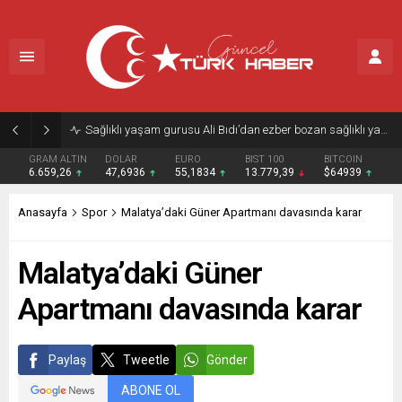
Sağlıklı yaşam gurusu Ali Bıdı’dan ezber bozan sağlıklı yaşam reçetesi
GRAM ALTIN
DOLAR
EURO
BIST 100
BITCOIN
6.659,26
47,6936
55,1834
13.779,39
$64939
Anasayfa
Spor
Malatya’daki Güner Apartmanı davasında karar
Malatya’daki Güner
Apartmanı davasında karar
Paylaş
Tweetle
Gönder
ABONE OL