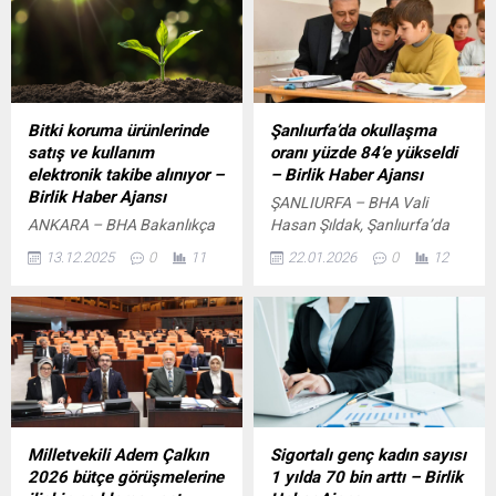
Bitki koruma ürünlerinde
Şanlıurfa’da okullaşma
satış ve kullanım
oranı yüzde 84’e yükseldi
elektronik takibe alınıyor –
– Birlik Haber Ajansı
Birlik Haber Ajansı
ŞANLIURFA – BHA Vali
ANKARA – BHA Bakanlıkça
Hasan Şıldak, Şanlıurfa’da
hazırlanan Bitki Koruma
eğitimin temel sorunlarına
13.12.2025
0
11
22.01.2026
0
12
Ürünlerinin Uygulanması ve
çözüm üretmeyi amaçlayan
Denetimine Dair Yönetmelik,
Başarıyı İzleme ve Geliştirme
Resmi Gazete’de yayımlandı.
Projesi’nin (BİGEP), okul
Kapsam genişletildi,
öncesi okullaşma oranının
yönetmelikte değişiklik
artırılmasında etkili bir yol
yapıldı Yeni düzenlemeyle
haritası sunduğunu belirtti.
bitkisel ürünlerin
Paylaşıma göre, okul öncesi
depolanarak muhafaza
eğitimde okullaşma oranı
edildiği alanlar ile gıda
daha önce yüzde 70
Milletvekili Adem Çalkın
Sigortalı genç kadın sayısı
işletmelerinde zararlı
seviyesindeyken, yürütülen
2026 bütçe görüşmelerine
1 yılda 70 bin arttı – Birlik
organizmalara karşı
kapsamlı çalışmalar