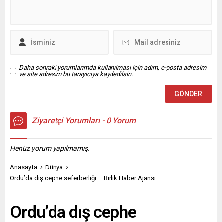
Nihai mamul tüketimi Aralık
katılımcı bir oda yönetimi
2025’te...
kuracaklarını belirterek, “Söz
de karar da sizin” mesajı
verdi. Yerelde erişilebilirlik
sorunları ve...
Daha sonraki yorumlarımda kullanılması için adım, e-posta adresim
ve site adresim bu tarayıcıya kaydedilsin.
Ziyaretçi Yorumları - 0 Yorum
Henüz yorum yapılmamış.
Anasayfa
Dünya
Ordu’da dış cephe seferberliği – Birlik Haber Ajansı
Ordu’da dış cephe