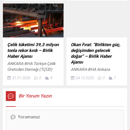
birçok sanatçının katılımıyla
ekibiyle birlikte yapılan yol
gerçekleştirilen festivalin
çalışmalarını inceleyen
açılışı, tarihi Şekerci Han’da
Başkan Kuş, bölgedeki
yapıldı. Açılışa, Finike
esnafın sıcak asfalt talepleri
Kaymakamı Musa Kazım
üzerine bu ay için program
Çelik, Finike Belediye Başkan
yaptıklarını ve geçen hafta
Yardımcısı Salih Dönmez ile
başlayan çalışmaların
çok sayıda sanatsever
tamamlandığını kaydetti.
Çelik tüketimi 39,3 milyon
Okan Fırat: “Birlikten güç,
katıldı. Kaymakam Çelik,
Yeni yolların sağlıklı ve
tonla rekor kırdı – Birlik
değişimden gelecek
festivalin Finike’nin
huzurlu şekilde kullanılmasını
Haber Ajansı
doğar” – Birlik Haber
tanıtımına önemli...
dileyen Başkan Kuş, yıllara
Ajansı
ANKARA-BHA Türkiye Çelik
sâri şekilde...
Üreticileri Derneği (TÇÜD)
ANKARA-BHA Ankara
verilerine göre, Türkiye’nin
Kantinciler Esnaf Odası
31.01.2026
0
9
04.12.2025
0
7
ham çelik üretimi 2025
Başkan Adayı Okan Fırat,
yılında bir önceki yıla göre
“Birlikten Güç, Değişimden
yüzde 3,3 artarak 38,1
Gelecek Doğar” sloganıyla
Bir Yorum Yazın
milyon ton oldu. Aralık
yola çıkarak kantin
2025’te üretim, 2024’ün aynı
işletmecilerinin yıllardır
ayına kıyasla yüzde 18,5
çözülemeyen sorunlarına
artışla 3,5 milyon ton olarak
yönelik kapsamlı bir proje
kaydedildi. Nihai mamul
paketini kamuoyuna
tüketiminde tarihi seviye
açıkladı. Fırat, adil, şeffaf ve