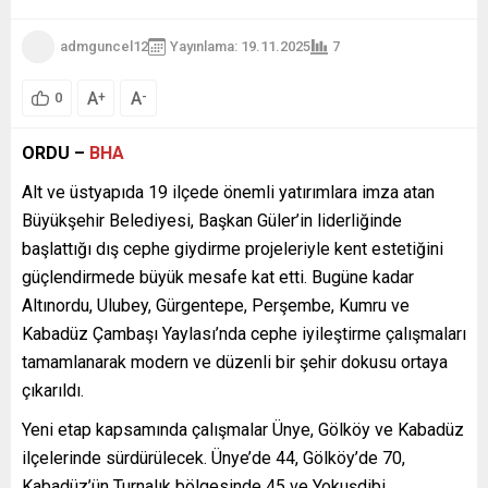
admguncel12
Yayınlama: 19.11.2025
7
A
A
+
-
0
ORDU –
BHA
Alt ve üstyapıda 19 ilçede önemli yatırımlara imza atan
Büyükşehir Belediyesi, Başkan Güler’in liderliğinde
başlattığı dış cephe giydirme projeleriyle kent estetiğini
güçlendirmede büyük mesafe kat etti. Bugüne kadar
Altınordu, Ulubey, Gürgentepe, Perşembe, Kumru ve
Kabadüz Çambaşı Yaylası’nda cephe iyileştirme çalışmaları
tamamlanarak modern ve düzenli bir şehir dokusu ortaya
çıkarıldı.
Yeni etap kapsamında çalışmalar Ünye, Gölköy ve Kabadüz
ilçelerinde sürdürülecek. Ünye’de 44, Gölköy’de 70,
Kabadüz’ün Turnalık bölgesinde 45 ve Yokuşdibi