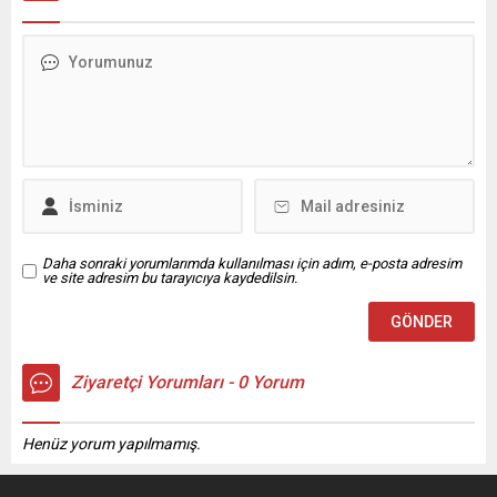
Selçuk Şimşek, çekimleri
Bilimi ve Kamu Yönetimi ile
Beypazarı İlçesinde yapılan “
Sosyal Hizmet bölümlerinde
baba Mirası” adlı sinema
öğrenim gören öğrenciler,
filminde ve “006” kaçış
“Yerel Yönetimler” dersi
filminde de oynamıştı.
kapsamında belediye
Geçtiğimiz aylarda
birimlerini yerinde inceleyerek
Beypazarı ziyaretinde
işleyiş hakkında bilgi aldı. ​
bulunan değerli sanatçı
Teoriden Pratiğe Yerel
Selçuk Şimşek, öneli
Yönetim ​Öğrencilerle...
çalışmalarda...
Daha sonraki yorumlarımda kullanılması için adım, e-posta adresim
ve site adresim bu tarayıcıya kaydedilsin.
Ziyaretçi Yorumları - 0 Yorum
Henüz yorum yapılmamış.