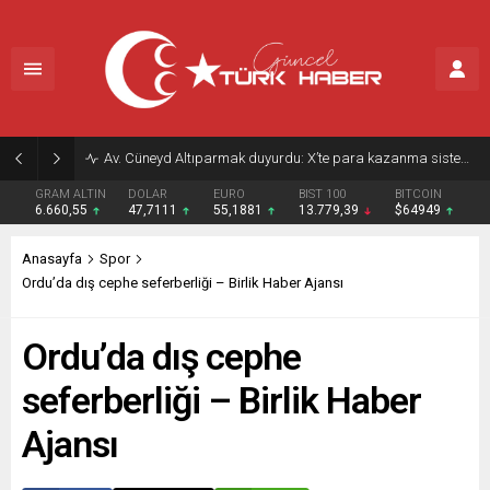
Av. Cüneyd Altıparmak duyurdu: X’te para kazanma sistemi değişiyor
GRAM ALTIN
DOLAR
EURO
BIST 100
BITCOIN
6.660,55
47,7111
55,1881
13.779,39
$64949
Anasayfa
Spor
Ordu’da dış cephe seferberliği – Birlik Haber Ajansı
Ordu’da dış cephe
seferberliği – Birlik Haber
Ajansı