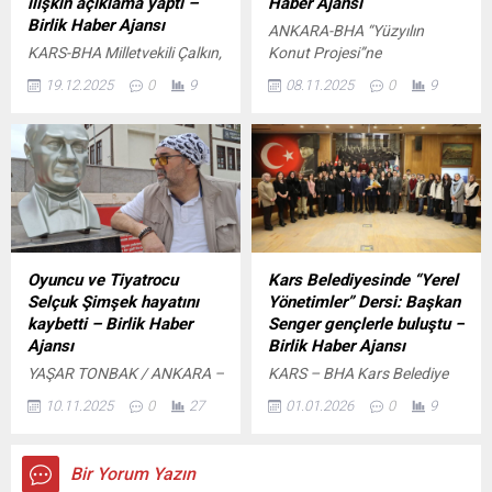
ilişkin açıklama yaptı –
Haber Ajansı
kullanılacak bitki koruma
sonucunda bu oran yüzde
Birlik Haber Ajansı
ANKARA-BHA “Yüzyılın
ürünlerinin uygulanmasına
84’e...
KARS-BHA Milletvekili Çalkın,
Konut Projesi”ne
ilişkin iş ve işlemler de
bütçe görüşmeleri
vatandaşlardan yoğun ilgi
yönetmelik kapsamına alındı.
19.12.2025
0
9
08.11.2025
0
9
kapsamında bugün
İçeriği Görüntüle Türkiye’de
Bitki koruma...
Cumhurbaşkanlığı ile
genç kadınların iş gücüne
Çalışma ve Sosyal Güvenlik
katılımında son bir yıl önemli
Bakanlığı ve bağlı
bir artış yaşandı. Çalışma ve
kuruluşlarının bütçelerinin
Sosyal Güvenlik Bakanlığı
kabul edildiğini belirtti. Vali
verilerine göre, 18-29 yaş
Ziya Polat’tan AFAD’ın
arası sigortalı kadın çalışan
kuruluş yıl dönümünde
sayısı 2024 Ağustos’ta 2
mesaj: ​”AFAD, güvenimizin
milyon 411 bin 404 iken,
Oyuncu ve Tiyatrocu
Kars Belediyesinde “Yerel
teminatıdır” İçeriği Görüntüle
2025 Ağustos’ta 2 milyon
Selçuk Şimşek hayatını
Yönetimler” Dersi: Başkan
Çalkın açıklamasında, kabul
482 bin...
kaybetti – Birlik Haber
Senger gençlerle buluştu –
edilen bütçelerin istihdamı
Ajansı
Birlik Haber Ajansı
destekleyen, çalışanların
YAŞAR TONBAK / ANKARA –
KARS – BHA ​Kars Belediye
haklarını koruyan ve sosyal
BHA ATO Başkanı Baran’dan
Başkanı Prof. Dr. Ötüken
devlet anlayışını güçlendiren
10.11.2025
0
27
01.01.2026
0
9
10 Kasım mesajı İçeriği
Senger, Kafkas Üniversitesi
bir...
Görüntüle Yaşadığı
(KAÜ) İktisadi ve İdari
Ankara’daki evinde hayatını
Bilimler Fakültesi’nden gelen
Bir Yorum Yazın
kaybeden oyuncu, Tiyatrocu
misafirlerini ağırladı. Siyaset