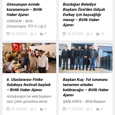
Giresunspor evinde
Bozdoğan Belediye
kazanamıyor – Birlik
Başkanı Özel’den Gülşah
Haber Ajansı
Durbay için başsağlığı
mesajı – Birlik Haber
GİRESUN – BHA
Ajansı
Giresunspor, TFF 3. Lig 3.
Grup 7. hafta mücadelesinde
MEHMET EMRE GENÇ /
20.10.2025
0
5
15.12.2025
0
13
sahasında ağırladığı Artvin
AYDIN – BHA Didim’de atıklar
Hopaspor’a 2-0 mağlup
mamaya dönüşüyor İçeriği
olarak önemli bir fırsatı
Görüntüle Manisa
elinden kaçırdı. Giresun
Şehzadeler Belediye Başkanı
Belediyesi saha
Gülşah Durbay’dan acı haber
çalışmalarına devam ediyor
geldi. Bir süredir rahatsızlığı
İçeriği Görüntüle İlk yarısı
nedeniyle tedavi gören
golsüz geçen karşılaşmada
Başkan Durbay, tüm
konuk ekibin yıldızı Alperen
müdahalelere rağmen
6. Uluslararası Finike
Başkan Kuş: Yol sorununu
Gündoğdu attığı iki golle
hayatını kaybetti. Durbay’ın
Suluboya festivali başladı
tamamen ortadan
takımına 3 puanı kazandırdı.
vefat haberi, Manisa başta
– Birlik Haber Ajansı
kaldıracağız – Birlik Haber
Nesine...
olmak üzere siyaset
Ajansı
Antalyaspor’un eski başkanı
camiasını yasa boğdu.
Aziz Çetin gözaltına alındı
ŞANLIURFA – BHA Başkan
Başkan Durbay’ın vefatının
İçeriği Görüntüle ANTALYA –
Yardımcısı Hüseyin Aslıhan
ardından...
05.10.2025
0
6
17.12.2025
0
8
BHA Yurt içi ve yurt dışından
ve Fen İşleri Müdürlüğü