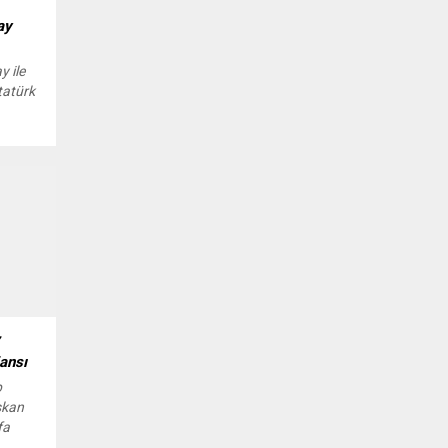
ay
y ile
tatürk
bahçe,
ikada
nin
 Levent
jansı
p
şkan
fa
im