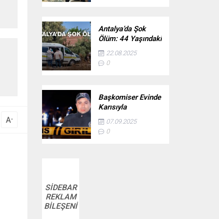
Antalya’da Şok
Ölüm: 44 Yaşındaki
Adam Evinde Ölü
22.08.2025
Bulundu
0
Başkomiser Evinde
Karısıyla
Yakaladığı
A
-
07.09.2025
Jandarma
0
Personelini Öldürdü
SİDEBAR
REKLAM
BİLEŞENİ