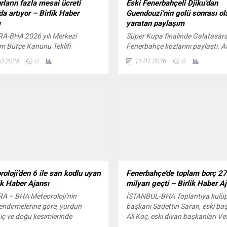
ların fazla mesai ücreti
Eski Fenerbahçeli Djiku’dan
a artıyor – Birlik Haber
Guendouzi’nin golü sonrası ol
ı
yaratan paylaşım
A-BHA 2026 yılı Merkezi
Süper Kupa finalinde Galatasara
m Bütçe Kanunu Teklifi
Fenerbahçe kozlarını paylaştı. A
ında, memurların fazla mesai
Olimpiyat Stadyumu’ndaki
0.2025
0
11.01.2026
0
erinde artış yapılacak. Buna göre
karşılaşmayı 2-0 kazanan Fener
 memurlarının saat başı fazla
Süper Kupa’nın sahibi oldu.
a ücreti, 1 Ocak 2026 itibarıyla
Tedesco’nun öğrencileri, 28. dak
a 80 kuruştan 16 lira 55 kuruşa
yeni transfer Matteo Guendouzi’
k. Artış oranı yüzde 29,3 olarak
kaydettiği golle öne geçti. Asisti
endi. Bazı personel gruplarına
Mercan yaptı.Dakikalar 48’i
gösterdiğinde sahneye Jayden
Oosterwolde çıktı ve farkı 2’ye
yükseltti. Golde köşe vuruşunu
kullanan ise...
oloji’den 6 ile sarı kodlu uyarı
Fenerbahçe’de toplam borç 27
ik Haber Ajansı
milyarı geçti – Birlik Haber A
A – BHA Meteoroloji’nin
İSTANBUL-BHA Toplantıya kulü
endirmelerine göre, yurdun
başkanı Sadettin Saran, eski ba
 iç ve doğu kesimlerinde
Ali Koç, eski divan başkanları Ve
kların 6 ila 10 derece arasında
Küçük ve Uğur Dündar ile yönet