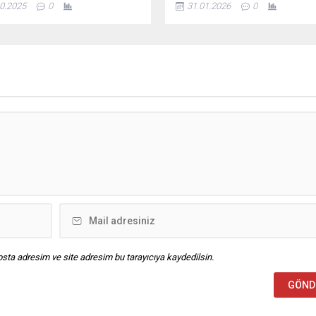
0.2025
0
31.01.2026
0
ağı tahmin ediliyor. Rüzgârın
kurulu ve yüksek divan kurulu üy
ve kuzeybatı yönlerinden, doğu
katıldı. Toplam yükümlülük 27 m
erde ise güneyli yönlerden
635 milyon TL Kulüp tarafından
zaman kuvvetli eseceği
açıklanan mali tabloya göre, 30
ldi. Ülke genelinin parçalı ve çok
2025 itibarıyla Fenerbahçe’nin 
u olacağı tahmin edilirken;
borç ve yükümlülükleri 27...
a’nın doğusu, Doğu Akdeniz,
sta adresim ve site adresim bu tarayıcıya kaydedilsin.