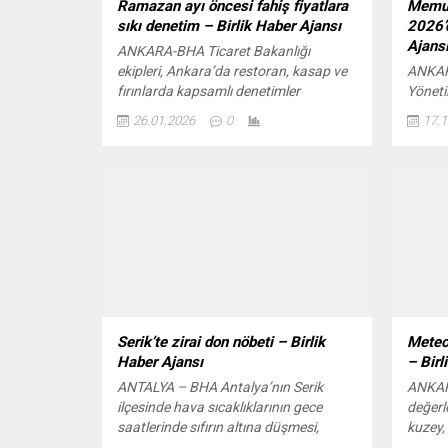
Ramazan ayı öncesi fahiş fiyatlara
Memur
sıkı denetim – Birlik Haber Ajansı
2026’d
Ajans
ANKARA-BHA Ticaret Bakanlığı
ekipleri, Ankara’da restoran, kasap ve
ANKAR
fırınlarda kapsamlı denetimler
Yöneti
gerçekleştirdi. Restoranlarda fiyat
kapsam
26.01.2026
0
17.1
tarifelerinin iş yeri girişinde ve
ücretl
masalarda görünür şekilde yer alıp
devlet
almadığı kontrol edilirken, menü
çalışm
fiyatları ile kasa fiyatları karşılaştırıldı.
12 lir
Kasaplarda et ürünlerinin alış ve satış
çıkaca
fiyatları incelendi, fahiş fiyat
belirl
uygulaması olup olmadığı araştırıldı....
özel...
Serik’te zirai don nöbeti – Birlik
Meteor
Haber Ajansı
– Birl
ANTALYA – BHA Antalya’nın Serik
ANKAR
ilçesinde hava sıcaklıklarının gece
değerl
saatlerinde sıfırın altına düşmesi,
kuzey,
üreticileri alarma geçirdi. Soğuk hava
sıcaklı