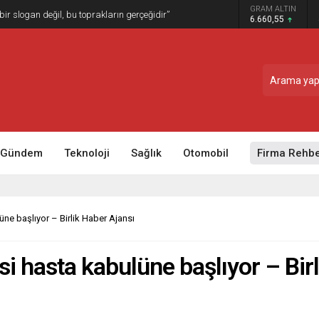
GRAM ALTIN
larında tarihi rekor
6.660,55
Gündem
Teknoloji
Sağlık
Otomobil
Firma Rehbe
ne başlıyor – Birlik Haber Ajansı
 hasta kabulüne başlıyor – Birl