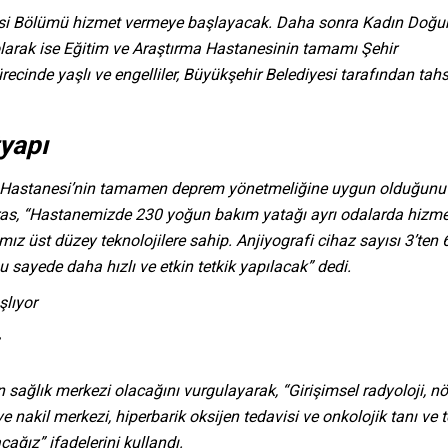
ahisi Bölümü hizmet vermeye başlayacak. Daha sonra Kadın Doğ
 olarak ise Eğitim ve Araştırma Hastanesinin tamamı Şehir
ecinde yaşlı ve engelliler, Büyükşehir Belediyesi tarafından tahs
tyapı
r Hastanesi’nin tamamen deprem yönetmeliğine uygun olduğunu
. Uras, “Hastanemizde 230 yoğun bakım yatağı ayrı odalarda hizme
z üst düzey teknolojilere sahip. Anjiyografi cihaz sayısı 3’ten 6
u sayede daha hızlı ve etkin tetkik yapılacak” dedi.
 sağlık merkezi olacağını vurgulayarak, “Girişimsel radyoloji, nö
e nakil merkezi, hiperbarik oksijen tedavisi ve onkolojik tanı ve 
cağız” ifadelerini kullandı.