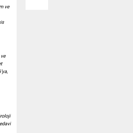
um ve
is
 ve
t
’ya,
roloji
tedavi