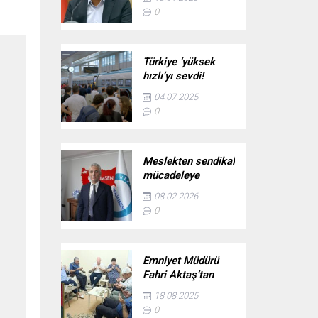
başlıyor!
0
Türkiye ‘yüksek
hızlı’yı sevdi!
Ankara-İstanbul
04.07.2025
hattı 38 milyonu
0
taşıdı
Meslekten sendikal
mücadeleye
uzanan yol: Uzm.
08.02.2026
Dr. Adil Kurban –
0
Birlik Haber Ajansı
Emniyet Müdürü
Fahri Aktaş’tan
şehit ailesine vefa
18.08.2025
ziyareti
0