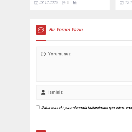
28.12.2025
0
12.1
nedeniyle ürünlerini don tehlikesine
azalac
karşı korumak isteyen çiftçiler,
kuzey 
seralarında zirai don nöbeti tuttu.
bölgel
Alanya’da sahilde kadın cesedi
zaman 
bulundu İçeriği Görüntüle Özellikle
Bir Yorum Yazın
bildiri
Alacami Mahallesi’nde yoğunlaşan
bulutl
önlemler kapsamında üreticiler,
Marmar
seraların içinde soba yakarak gece...
İç...
Daha sonraki yorumlarımda kullanılması için adım, e-po