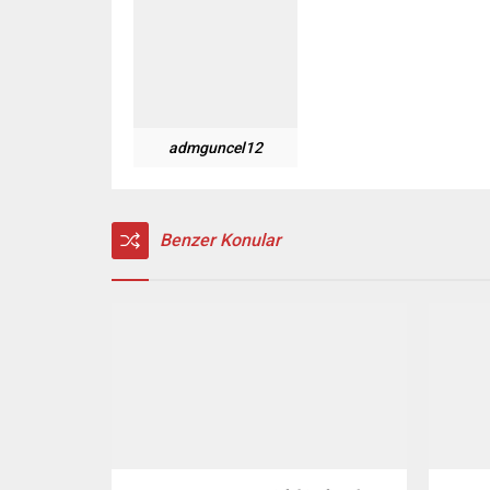
admguncel12
Benzer Konular