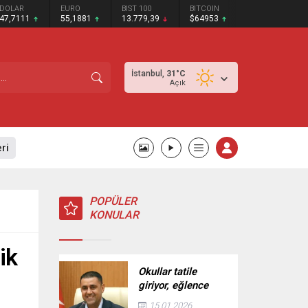
DOLAR
EURO
BIST 100
BITCOIN
47,7111
55,1881
13.779,39
$64953
İstanbul,
31
°C
Açık
ri
POPÜLER
KONULAR
ik
Okullar tatile
giriyor, eğlence
Çukurova’da
15.01.2026