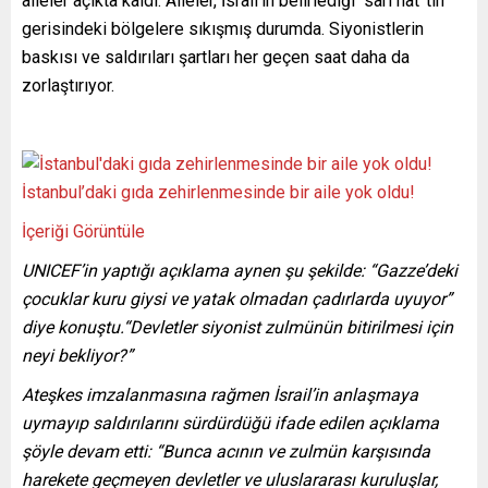
aileler açıkta kaldı. Aileler, İsrail’in belirlediği “sarı hat”tın
gerisindeki bölgelere sıkışmış durumda. Siyonistlerin
baskısı ve saldırıları şartları her geçen saat daha da
zorlaştırıyor.
İstanbul’daki gıda zehirlenmesinde bir aile yok oldu!
İçeriği Görüntüle
UNICEF’in yaptığı açıklama aynen şu şekilde: “Gazze’deki
çocuklar kuru giysi ve yatak olmadan çadırlarda uyuyor”
diye konuştu.“Devletler siyonist zulmünün bitirilmesi için
neyi bekliyor?”
Ateşkes imzalanmasına rağmen İsrail’in anlaşmaya
uymayıp saldırılarını sürdürdüğü ifade edilen açıklama
şöyle devam etti: “Bunca acının ve zulmün karşısında
harekete geçmeyen devletler ve uluslararası kuruluşlar,