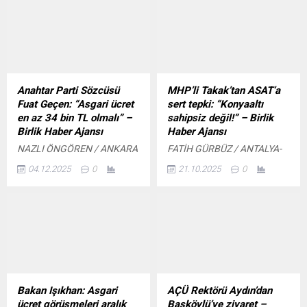
erken ayıran kırmızı-
başarıya imza atarak,
siyahlılar, göreve Burak
üretimden ihracata, Ar-
Yılmaz’ı getirdi. Yılmaz
Ge’den istihdama kadar
yönetiminde büyük çıkış
birçok alandaki gücünü
yakalayan Gaziantep ekibi,
tescilledi. AOSB’den 6 firma,
10. haftayı 17 puanla 6.
6 farklı kategoride toplam 11
sırada tamamladı. TFF’den
ödül kazanarak hem
Anahtar Parti Sözcüsü
MHP’li Takak’tan ASAT’a
sonra UEFA da devreye
bölgenin hem de Türkiye’nin
Fuat Geçen: “Asgari ücret
sert tepki: “Konyaaltı
giriyor: Bahis skandalı
sanayide yükselen
en az 34 bin TL olmalı” –
sahipsiz değil!” – Birlik
Avrupa’ya taşındı İçeriği
performansını güçlü biçimde
Birlik Haber Ajansı
Haber Ajansı
Görüntüle Beşiktaş ve
ortaya koydu....
NAZLI ÖNGÖREN / ANKARA
FATİH GÜRBÜZ / ANTALYA-
Fenerbahçe aynı haftada...
– BHA Anahtar Parti
BHA Antalya’nın Konyaaltı
04.12.2025
0
21.10.2025
0
Sözcüsü Fuat Geçen,
ilçesinde Antalya Su ve
partisinin genel merkezinde
Atıksu İdaresi Genel
basın açıklaması yaptı.
Müdürlüğü’nün (ASAT) yaz
Gündeme ilişkin
aylarından bu yana
değerlendirmelerde bulunan
sürdürdüğü altyapı
Geçen, konuşmasında özetle
çalışmaları, vatandaşların
şu ifadelere yer verdi:
tepkisini çekti. İlçede pek çok
“Türkiye Büyük Millet
mahallenin adeta şantiyeye
Meclisi’nde de Plan Bütçe
döndüğünü belirten MHP
Bakan Işıkhan: Asgari
AÇÜ Rektörü Aydın’dan
Komisyonumuz çalışmalarını
Konyaaltı İlçe Başkanı Taner
ücret görüşmeleri aralık
Başköylü’ye ziyaret –