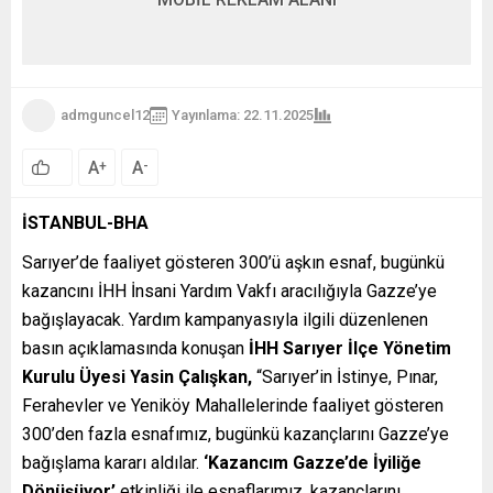
admguncel12
Yayınlama: 22.11.2025
A
A
+
-
İSTANBUL-BHA
Sarıyer’de faaliyet gösteren 300’ü aşkın esnaf, bugünkü
kazancını İHH İnsani Yardım Vakfı aracılığıyla Gazze’ye
bağışlayacak. Yardım kampanyasıyla ilgili düzenlenen
basın açıklamasında konuşan
İHH Sarıyer İlçe Yönetim
Kurulu Üyesi Yasin Çalışkan,
“Sarıyer’in İstinye, Pınar,
Ferahevler ve Yeniköy Mahallelerinde faaliyet gösteren
300’den fazla esnafımız, bugünkü kazançlarını Gazze’ye
bağışlama kararı aldılar.
‘Kazancım Gazze’de İyiliğe
Dönüşüyor’
etkinliği ile esnaflarımız, kazançlarını