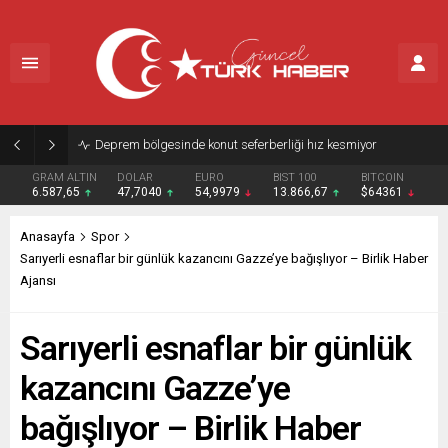
30 ilde DEAŞ operasyonu: 104 şüpheli gözaltına alındı
GRAM ALTIN
DOLAR
EURO
BIST 100
BITCOIN
6.587,65
47,7040
54,9979
13.866,67
$64361
Anasayfa
Spor
Sarıyerli esnaflar bir günlük kazancını Gazze’ye bağışlıyor – Birlik Haber
Ajansı
Sarıyerli esnaflar bir günlük
kazancını Gazze’ye
bağışlıyor – Birlik Haber