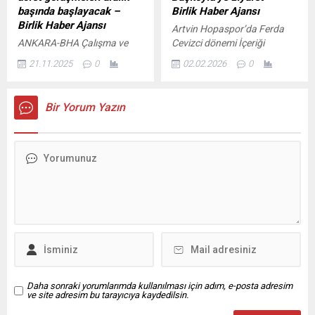
bitirmek üzere. Daha sonra
Takak, çalışmaların uzaması
başında başlayacak –
Birlik Haber Ajansı
Meclise inecek. Asgari
ve yolların onarılmaması
Birlik Haber Ajansı
Artvin Hopaspor’da Ferda
ücretle alakalı olarak
nedeniyle vatandaşların
ANKARA-BHA Çalışma ve
Cevizci dönemi İçeriği
görüşmeler başlayacak.
mağdur edildiğini söyledi.
Sosyal Güvenlik Bakanı
Görüntüle ARTVİN-BHA
Asgari...
“Vatandaş...
21.11.2025
0
02.02.2026
0
Vedat Işıkhan, İzmir’de
Ziyaretten duyduğu
düzenlenen “İzmir’de
memnuniyeti dile getiren İl
Dönüşen Çalışma Hayatında
Müdürü Mehmet Başköylü,
Bir Yorum Yazın
İşçi-İşveren Buluşmaları”
kurumun mevcut durumu,
toplantısında yaptığı
yürütülen çalışmalar ve
konuşmada, görüşmelerin
planlanan projeler hakkında
bu yıl aralık ayının başlarında
Rektör Aydın’a bilgi verdi.
başlayacağını açıkladı.
AÇÜ Rektörü Prof. Dr.
Işıkhan, Asgari Ücret Tespit
İbrahim Aydın ise daha önce
Komisyonunun işçi ve
görev yaptığı Artvin’den
işveren temsilcileriyle birlikte
Kars’a atanan Başköylü’ye
yeniden bir araya geleceğini
yeni görevinde başarılar
belirtti. Asgari ücretin
dileyerek, hayırlı...
çalışma hayatındaki en temel
ücret göstergelerinden...
Daha sonraki yorumlarımda kullanılması için adım, e-posta adresim
ve site adresim bu tarayıcıya kaydedilsin.