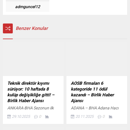
admguncel12
Benzer Konular
Teknik direktör kıyımı
AOSB firmaları 6
sürüyor: 10 haftada 8
kategoride 11 ödül
kulüp değişikliğe gitti! –
kazandı – Birlik Haber
Birlik Haber Ajansı
Ajansı
ANKARA-BHA Sezonun ilk
ADANA – BHA Adana Hacı
teknik direktör ayrılığı
Sabancı Organize Sanayi
29.10.2025
0
20.11.2025
0
Gaziantep FK’de yaşandı.
Bölgesi’nde faaliyet gösteren
İsmet Taşdemir’le yollarını
firmalar, 11 yıldızla büyük bir