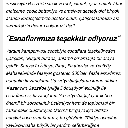
vesilesiyle Gazze’de sıcak yemek, ekmek, gıda paketi, tıbbi
malzeme, çadır, battaniye ve ameliyat desteği gibi birçok
alanda kardeşlerimize destek olduk. Çalışmalarımıza ara
vermeksizin devam ediyoruz” dedi.
“Esnaflarımıza teşekkür ediyoruz”
Yardım kampanyası sebebiyle esnaflara teşekkür eden
Çalışkan, “Bugün burada, anlamlı bir amaçla bir araya
geldik. Sarıyer’in İstinye, Pınar, Ferahevler ve Yeniköy
Mahallelerinde faaliyet gösteren 300’den fazla esnafımız,
bugünkü kazançlarını Gazze’ye bağışlama kararı aldılar.
‘Kazancım Gazze’de İyiliğe Dönüşüyor’ etkinliği ile
esnaflarımız, kazançlarını Gazze’ye bağışlayarak hem
önemli bir sorumluluk üstleniyor hem de toplumsal bir
farkındalık oluşturuyor. Önemli bir gaye için birlikte
hareket eden esnaflarımız, bu girişimin Türkiye geneline
yayılarak daha büyük bir yardım seferberliğine